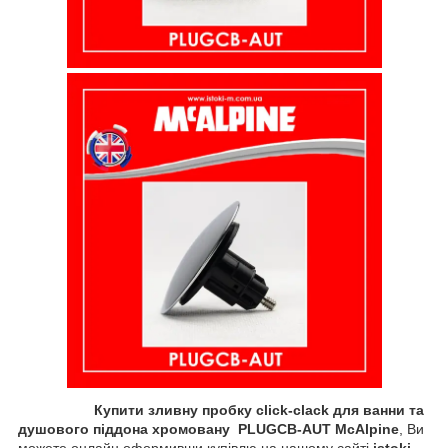
Купити зливну
пробку
click-clack
для ванни та
душового піддона хромовану PLUGCB-AUT McAlpine
, Ви