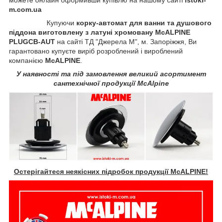
можете онлайн оформивши купівлю на нашому сайті
istoki-
m.com.ua
Купуючи
корку-автомат для ванни та душового
піддона виготовлену з латуні хромовану
McALPINE
PLUGCB-AUT
на сайті ТД "Джерела М", м. Запоріжжя, Ви
гарантовано купуєте виріб розроблений і вироблений
компанією
McALPINE
.
У наявності та під замовлення великий асортимент
сантехнічної продукції McAlpine
Остерігайтеся неякісних підробок продукції McALPINE!