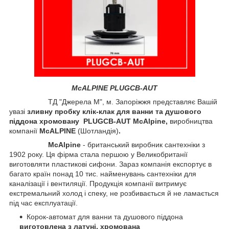
McALPINE PLUGCB-AUT
ТД "Джерела М", м. Запоріжжя представляє Вашій
увазі
зливну пробку клік-клак для ванни та душового
піддона хромовану PLUGCB-AUT McAlpine,
виробництва
компанії
McALPINE
(Шотландія)
.
McAlpine
- британський виробник сантехніки з
1902 року. Ця фірма стала першою у Великобританії
виготовляти пластикові сифони. Зараз компанія експортує в
багато країн понад 10 тис. найменувань сантехніки для
каналізації і вентиляції. Продукція компанії витримує
екстремальний холод і спеку, не розбивається й не ламається
під час експлуатації.
Корок-автомат для ванни та душового піддона
виготовлена з латуні, хромована