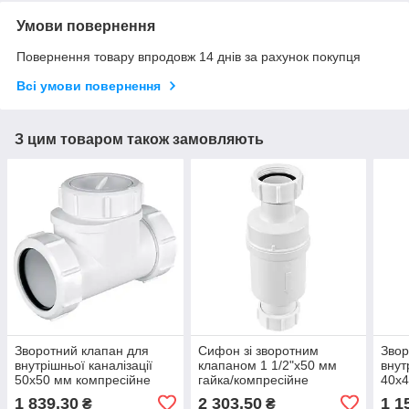
Умови повернення
Повернення товару впродовж 14 днів за рахунок покупця
Всі умови повернення
З цим товаром також замовляють
Зворотний клапан для
Сифон зі зворотним
Звор
внутрішньої каналізації
клапаном 1 1/2"x50 мм
внут
50х50 мм компресійне
гайка/компресійне
40х4
з'єднання Z2850-NRV
з'єднання MACVALVE-18
NRV-
1 839,30
2 303,50
1 1
₴
₴
McAlpine
McALPINE
з'єд