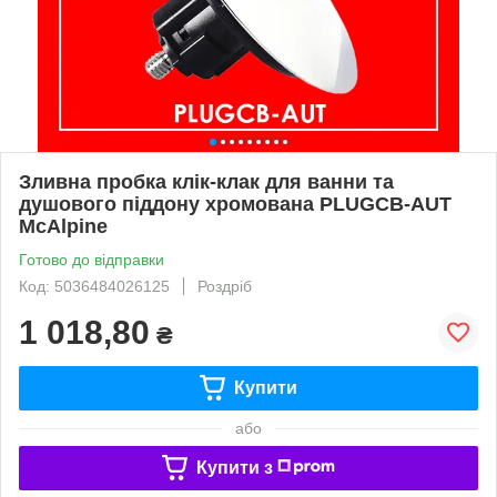
Зливна пробка клік-клак для ванни та
душового піддону хромована PLUGCB-AUT
McAlpine
Готово до відправки
Код: 5036484026125
Роздріб
1 018,80
₴
Купити
або
Купити з