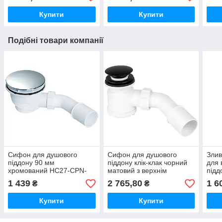
Купити
Купити
Подібні товари компанії
Сифон для душового
Сифон для душового
Злив
піддону 90 мм
піддону клік-клак чорний
для 
хромований НС27-CPN-
матовий з верхнім
підд
PB McAlpine
очищувальним елементом
AUT-
1 439
2 765,80
1 6
₴
₴
HC26CLMB McAlpine
Купити
Купити