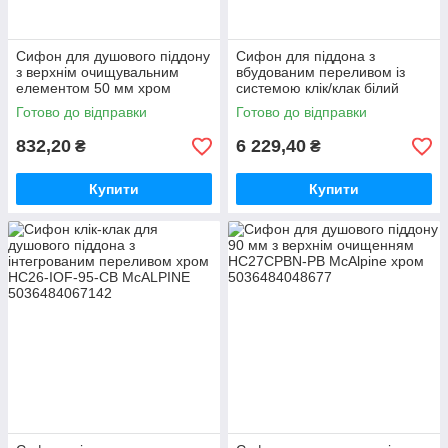
Сифон для душового піддону
Сифон для піддона з
з верхнім очищувальним
вбудованим переливом із
елементом 50 мм хром
системою клік/клак білий
HC26-SS McAlpine
HC26-IOF-95-WH McAlpine
Готово до відправки
Готово до відправки
832,20
6 229,40
₴
₴
Купити
Купити