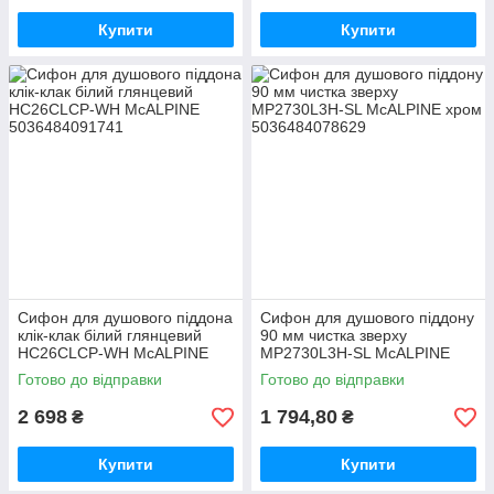
Купити
Купити
Сифон для душового піддона
Сифон для душового піддону
клік-клак білий глянцевий
90 мм чистка зверху
HC26CLCP-WH McALPINE
MP2730L3H-SL McALPINE
хром
Готово до відправки
Готово до відправки
2 698
1 794,80
₴
₴
Купити
Купити