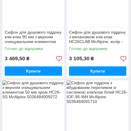
Сифон для душового піддону
Сифон для душового піддону
клік-клак 90 мм з верхнім
з механізмом клік-клак
очищувальним елементом
HC26CLAB McAlpine, колір -
HC27CLCP McALPINE хром
антична латунь
Готово до відправки
Готово до відправки
3 469,50
3 105,30
₴
₴
Купити
Купити