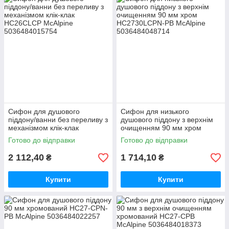
Сифон для душового
Сифон для низького
піддону/ванни без переливу з
душового піддону з верхнім
механізмом клік-клак
очищенням 90 мм хром
HC26CLCP McAlpine
HC2730LCPN-PB McAlpine
Готово до відправки
Готово до відправки
2 112,40
1 714,10
₴
₴
Купити
Купити