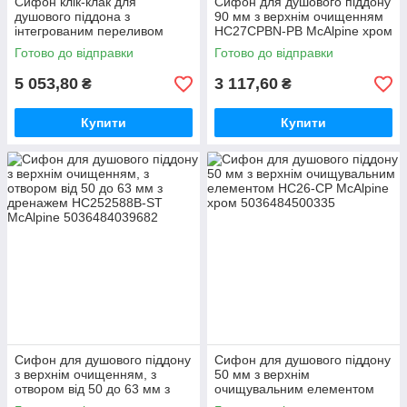
Сифон клік-клак для
Сифон для душового піддону
душового піддона з
90 мм з верхнім очищенням
інтегрованим переливом
HC27CPBN-PB McAlpine хром
хром HC26-IOF-95-CB
Готово до відправки
Готово до відправки
McALPINE
5 053,80
3 117,60
₴
₴
ТД "Джерела М", м. Запоріжжя
Купити
Купити
Ми задаємо критерії якості та надійності!
Сифон для душового піддону
Сифон для душового піддону
з верхнім очищенням, з
50 мм з верхнім
отвором від 50 до 63 мм з
очищувальним елементом
дренажем HC252588B-ST
HC26-CP McAlpine хром