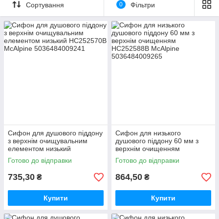
Сортування
0
Фільтри
Сифон для душового піддону
Сифон для низького
з верхнім очищувальним
душового піддону 60 мм з
елементом низький
верхнім очищенням
HC252570B McAlpine
HC252588B McAlpine
Готово до відправки
Готово до відправки
735,30
864,50
₴
₴
Сифони для душового піддону McAlpine
Купити
Купити