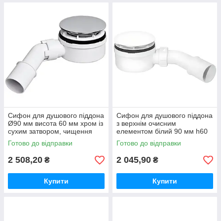
Сифон для душового піддона
Сифон для душового піддона
Ø90 мм висота 60 мм хром із
з верхнім очисним
сухим затвором, чищення
елементом білий 90 мм h60
зверху HC2730LCPN-NRV
мм вихід 40/50
Готово до відправки
Готово до відправки
McALPINE
HC2730LWHN-PB McAlpine
2 508,20
2 045,90
₴
₴
Купити
Купити