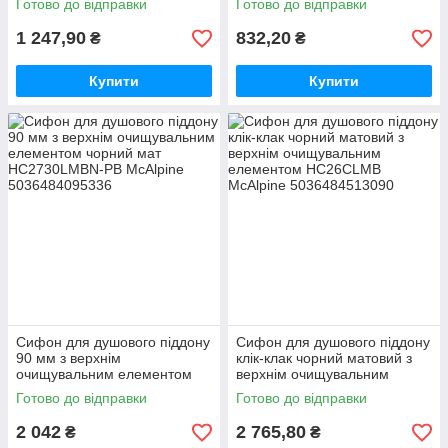
Готово до відправки
Готово до відправки
McAlpine
1 247,90
832,20
₴
₴
Купити
Купити
Сифон для душового піддону
Сифон для душового піддону
90 мм з верхнім
клік-клак чорний матовий з
очищувальним елементом
верхнім очищувальним
чорний мат HC2730LMBN-PB
елементом HC26CLMB
Готово до відправки
Готово до відправки
McAlpine
McAlpine
2 042
2 765,80
₴
₴