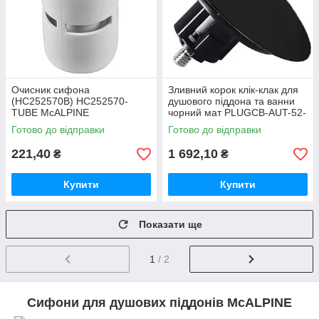
Очисник сифона
Зливний корок клік-клак для
(HC252570B) HC252570-
душового піддона та ванни
TUBE McALPINE
чорний мат PLUGCB-AUT-52-
MB McAlpine
Готово до відправки
Готово до відправки
221,40
1 692,10
₴
₴
Купити
Купити
Показати ще
1
/ 2
Сифони для душових піддонів McALPINE