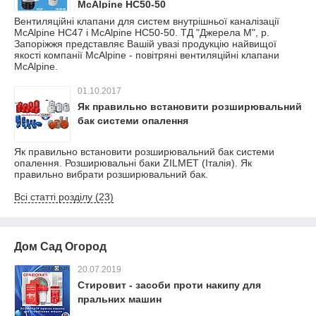
McAlpine HC50-50
Вентиляційні клапани для систем внутрішньої каналізації
McAlpine HC47 і McAlpine HC50-50. ТД "Джерела М", р.
Запоріжжя представляє Вашій увазі продукцію найвищої
якості компанії McAlpine - повітряні вентиляційні клапани
McAlpine.
01.10.2017
Як правильно встановити розширювальний
бак системи опалення
Як правильно встановити розширювальний бак системи
опалення. Розширювальні баки ZILMET (Італія). Як
правильно вибрати розширювальний бак.
Всі статті розділу (23)
Дом Сад Огород
20.07.2019
Стировит - засоби проти накипу для
пральних машин