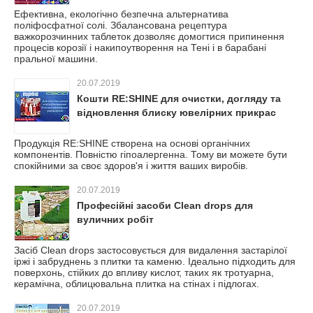
Ефективна, екологічно безпечна альтернатива
поліфосфатної солі. Збалансована рецептура
важкорозчинних таблеток дозволяє домогтися припинення
процесів корозії і накипоутворення на Тені і в барабані
пральної машини.
20.07.2019
Кошти RE:SHINE для очистки, догляду та
відновлення блиску ювелірних прикрас
Продукція RE:SHINE створена на основі органічних
компонентів. Повністю гіпоалергенна. Тому ви можете бути
спокійними за своє здоров'я і життя ваших виробів.
20.07.2019
Професійні засоби Clean drops для
вуличних робіт
Засіб Clean drops застосовується для видалення застарілої
іржі і забруднень з плитки та каменю. Ідеально підходить для
поверхонь, стійких до впливу кислот, таких як тротуарна,
керамічна, облицювальна плитка на стінах і підлогах.
20.07.2019