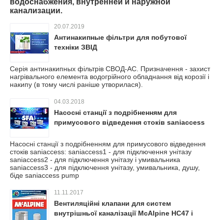
водоснабжения, внутренней и наружной
канализации.
20.07.2019
Антинакипные фільтри для побутової
техніки ЗВІД
Серія антинакипных фільтрів СВОД-АС. Призначення - захист
нагрівального елемента водогрійного обладнання від корозії і
накипу (в тому числі раніше утворилася).
04.03.2018
Насосні станції з подрібненням для
примусового відведення стоків saniaccess
Насосні станції з подрібненням для примусового відведення
стоків saniaccess: saniaccess1 - для підключення унітазу
saniaccess2 - для підключення унітазу і умивальника
saniaccess3 - для підключення унітазу, умивальника, душу,
біде saniaccess pump
11.11.2017
Вентиляційні клапани для систем
внутрішньої каналізації McAlpine HC47 і