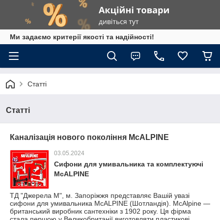
Ми задаємо критерії якості та надійності!
Статті
Статті
Каналізація нового покоління McALPINE
03.05.2024
Сифони для умивальника та комплектуючі
McALPINE
ТД "Джерела М", м. Запоріжжя представляє Вашій увазі
сифони для умивальника McALPINE (Шотландія). McAlpine —
британський виробник сантехніки з 1902 року. Ця фірма
стала першою у Великобританії виготовляти пластикові