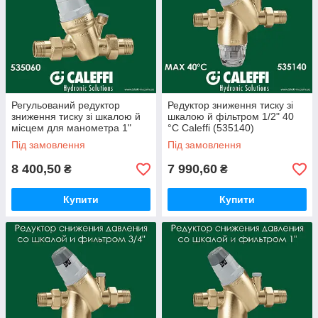
Регульований редуктор
Редуктор зниження тиску зі
зниження тиску зі шкалою й
шкалою й фільтром 1/2" 40
місцем для манометра 1"
°C Caleffi (535140)
Caleffi (535060)
Під замовлення
Під замовлення
8 400,50
7 990,60
₴
₴
Купити
Купити