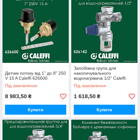
Запобіжна група для
Датчик потоку від 1" до 8" 250
накопичувального
V 15 A Caleffi 626600
водонагрівача 1/2" Caleffi
526142
Під замовлення
Під замовлення
8 983,50
1 618,50
₴
₴
Купити
Купити