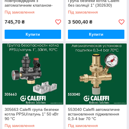
повітровідвідник з
Група безпеки котла Caleffi
автоматичним клапаном-
без ізоляції 1" (302630)
відсікачем Caleffi ROBOCAL
Під замовлення
Під замовлення
1/2" (502543)
745,70
3 500,40
₴
₴
Купити
Купити
305663 Caleffi група безпеки
553040 Caleffi автоматичне
котла PPSU/латунь 1" 50 кВт
встановлення підживлення
90 °C
0,3-4 bar 70 °C
Під замовлення
Під замовлення