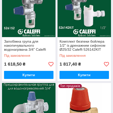
Запобіжна група для
Комплект безпеки бойлера
накопичувального
1/2" із дренажним сифоном
водонагрівача 3/4" Caleffi
Ø25/32 Caleffi 526142KIT
526152
Під замовлення
Під замовлення
1 618,50
1 817,40
₴
₴
Купити
Купити
Топ продажів