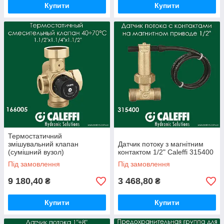
Купити
Купити
Термостатичний
змішувальний клапан
Датчик потоку з магнітним
(сумішний вузол)
контактом 1/2" Caleffi 315400
1.1/2"х1.1/4"х1.1/2" 40÷70 °C
Під замовлення
Під замовлення
CALEFFI 166005
9 180,40
3 468,80
₴
₴
Купити
Купити