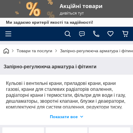
Ми задаємо критерії якості та надійності!
Товари та послуги
Запірно-регулююча арматура і фітин
Запірно-регулююча арматура і фітинги
Кульові і вентильні крани, приладові крани, крани
газові, крани для сталевих радіаторів опалення,
радіаторні крани і термостати, фільтри для води і газу,
дешламаторы, зворотні клапани, блузки і деаератори,
комплектуючі для систем опалення, редуктори тиску,
комплектуючі для систем водопостачання, арматура
Показати все
для геліосистем, розподільні колектори, крани
умивальників, пісуарів, унітазів, компоненти для
твердопаливних систем, компоненти для сонячних