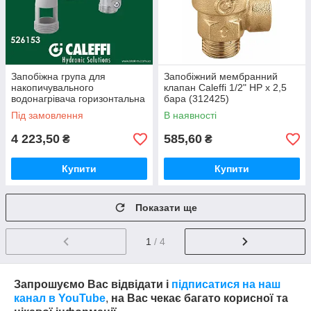
Запобіжна група для
Запобіжний мембранний
накопичувального
клапан Caleffi 1/2" НР x 2,5
водонагрівача горизонтальна
бара (312425)
3/4" Caleffi 526153
Під замовлення
В наявності
4 223,50
585,60
₴
₴
Купити
Купити
Показати ще
1
/ 4
Запрошуємо Вас відвідати і
підписатися на наш
канал в YouTube
,
на Вас чекає багато корисної та