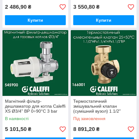
2 486,90
3 550,80
₴
₴
Купити
Купити
Магнітний фільтр-
Термостатичний
дешламатор для котла Caleffi
змішувальний клапан
XS Ø3/4" ВР 0÷90°C 3 bar
(сумішний вузол) 1.1/2"
HPx1.1/4"HPx1.1/2" 25÷50°C
В наявності
Під замовлення
BP CALEFFI 166001
5 101,50
8 891,20
₴
₴