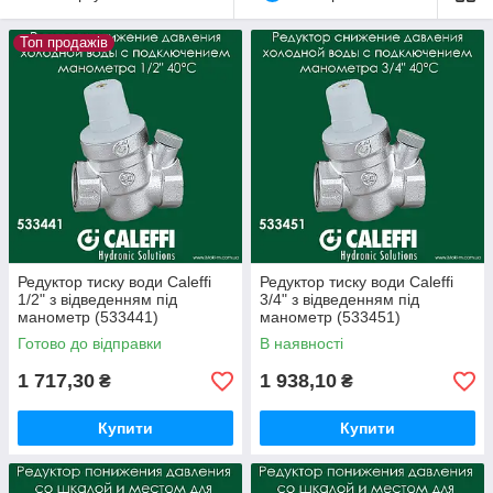
контроль і безпека
техніки
Топ продажів
Редуктор тиску води Caleffi
Редуктор тиску води Caleffi
1/2" з відведенням під
3/4" з відведенням під
манометр (533441)
манометр (533451)
Готово до відправки
В наявності
1 717,30
1 938,10
₴
₴
Купити
Купити