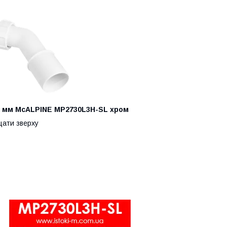
3 мм McALPINE MP2730L3H-SL хром
щати зверху