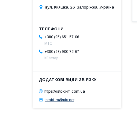
вул. Кияшка, 26, Запоріжжя, Україна
+380 (95) 651-57-06
MTC
+380 (98) 900-72-67
Кіївстар
https://istoki-m.com.ua
istoki-m@ukr.net