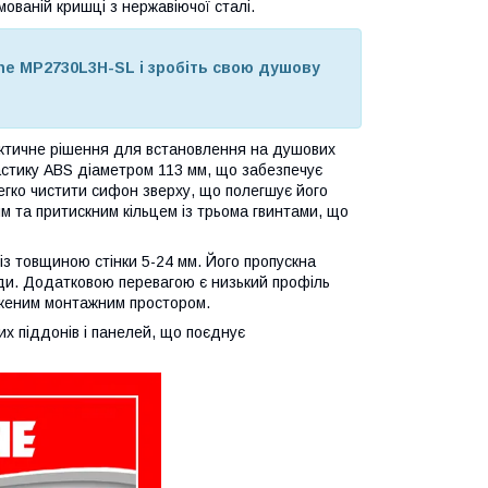
мованій кришці з нержавіючої сталі.
ne MP2730L3H-SL і зробіть свою душову
тичне рішення для встановлення на душових
стику ABS діаметром 113 мм, що забезпечує
легко чистити сифон зверху, що полегшує його
м та притискним кільцем із трьома гвинтами, що
вщиною стінки 5-24 мм. Його пропускна
оди. Додатковою перевагою є низький профіль
еженим монтажним простором.
х піддонів і панелей, що поєднує