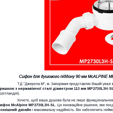
Сифон для душового піддону 90 мм McALPINE M
ТД "Джерела М", м. Запоріжжя представляє Вашій увазі
кришкою з нержавіючої сталі діаметром 113 мм MP2730L3H-S
Шотландія).
Хочете, щоб ваша душова була не лише функціональною, а й
сифон McAlpine MP2730L3H-SL
. Це інноваційне рішення, яке поє
розкішний дизайн
і максимальну надійність. Він забезпечить ней