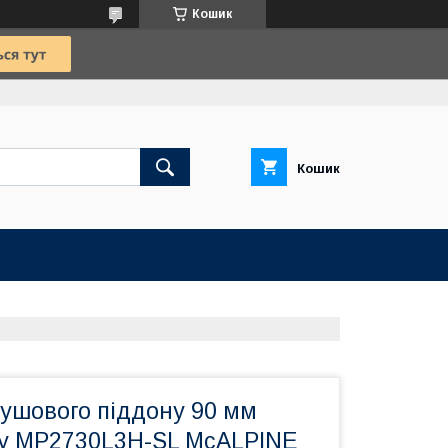
Кошик
Кошик
ушового піддону 90 мм
ху MP2730L3H-SL McALPINE