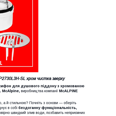
P2730L3H-SL хром чистка зверху
сифон для душового піддону з хромованою
L McAlpine,
виробництва компанії
McALPINE
 стильною? Почніть з основи — оберіть
днує в собі
бездоганну функціональність,
мовірно швидкий злив води, позбавить неприємних