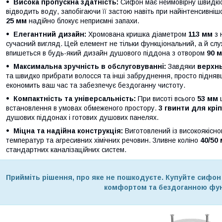
Висока пропускна здатність:
Сифон має неймовірну швидкі
відводить воду, запобігаючи її застою навіть при найінтенсивні
25 мм
надійно блокує неприємні запахи.
Елегантний дизайн:
Хромована кришка діаметром
113 мм
з 
сучасний вигляд. Цей елемент не тільки функціональний, а й сл
впишеться в будь-який дизайн душового піддона з отвором
90 
Максимальна зручність в обслуговуванні:
Завдяки
верхн
та швидко прибрати волосся та інші забруднення, просто підня
економить ваш час та забезпечує бездоганну чистоту.
Компактність та універсальність:
При висоті всього
53 мм
ц
встановлення в умовах обмеженого простору.
3 гвинти для крі
душових піддонах і готових душових панелях.
Міцна та надійна конструкція:
Виготовлений із високоякісно
температур та агресивних хімічних речовин. Зливне коліно
40/50
стандартних каналізаційних систем.
Прийміть рішення, про яке не пошкодуєте. Купуйте сифон
комфортом та бездоганною фун