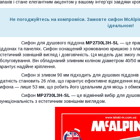
апахів і стане елегантним акцентом у вашому інтер’єрі завдяки хро
Не погоджуйтесь на компроміси. Замовте сифон McAlpi
ідеальною!
Сифон для душового піддона
MP2730L3H-SL
— це прак
іддонах та панелях. Сифон оснащений хромованою кришкою з пла
стетичний зовнішній вигляд і довговічність. Ця модель дає змогу 
бслуговування. Він обладнаний зливним коліном діаметром 40/50 м
арантує надійне кріплення.
ифон зі зливом 90 мм підходить для душових піддонів із то
датність становить 26 л/хв, що гарантує ефективне відведення в
ифона — лише 53 мм, що робить його ідеальним для місць з обм
Сифон
MP2730L3H-SL
— це відмінний вибір для душови
ункціональність з естетичним зовнішнім виглядом.