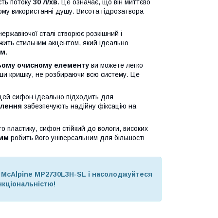
сть потоку
30 л/хв
. Це означає, що він миттєво
шому використанні душу. Висота гідрозатвора
нержавіючої сталі створює розкішний і
ужить стильним акцентом, який ідеально
мм
.
ьому очисному елементу
ви можете легко
вши кришку, не розбираючи всю систему. Це
ей сифон ідеально підходить для
плення
забезпечують надійну фіксацію на
го пластику, сифон стійкий до вологи, високих
 мм
робить його універсальним для більшості
 McAlpine MP2730L3H-SL і насолоджуйтеся
кціональністю!