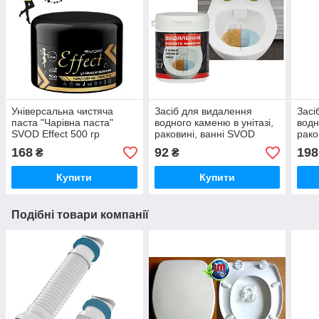
Універсальна чистяча
Засіб для видалення
Засі
паста "Чарівна паста"
водного каменю в унітазі,
водн
SVOD Effect 500 гр
раковині, ванні SVOD
рако
Effect 150 гр
Effe
168
92
198
₴
₴
Купити
Купити
Подібні товари компанії