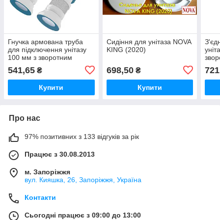
Гнучка армована труба
Сидіння для унітаза NOVA
З'єд
для підключення унітазу
KING (2020)
уніт
100 мм з зворотним
звор
клапаном, довжина 350
NOV
541,65
698,50
721
₴
₴
мм NOVA 7172N
Купити
Купити
Про нас
97% позитивних з 133 відгуків за рік
Працює з 30.08.2013
м. Запоріжжя
вул. Кияшка, 26, Запоріжжя, Україна
Контакти
Сьогодні працює з 09:00 до 13:00