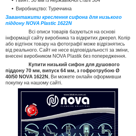
Гвинт: 30 мм із нержавіючої сталі 304
Виробництво: Туреччина
Завантажити креслення сифона для низького
піддону NOVA Plastic 1622N
Всі описи товарів базуються на основі
інформації сайту виробника та відкритих джерел. Колір
або відтінок товару на фотографії може відрізнятись
від реального. Сайт не несе відповідальності за зміни,
внесені виробником NOVA Plastik без попередження.
Купити низький сифон для душового
піддону 70 мм, випуск 64 мм, з гофротрубою Ø
40/50 NOVA 1622N
, Ви можете онлайн оформивши
покупку на нашому сайті.