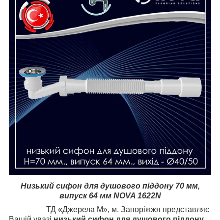
Низький сифон для душового піддону 70 мм,
випуск 64 мм NOVA 1622N
ТД «Джерела M», м. Запоріжжя представляє
Вашій увазі
низький сифон для душового піддону,