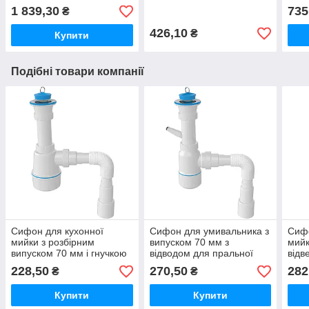
з'єднання Z2850-NRV
110/50 мм
1 839,30
735
₴
McAlpine
BOSSCONN110-50-GR
McAlpine
426,10
₴
Купити
Подібні товари компанії
Сифон для кухонної
Сифон для умивальника з
Сифо
мийки з розбірним
випуском 70 мм з
мийк
випуском 70 мм і гнучкою
відводом для пральної
відв
трубою Ø 40/50 мм без
машини і гофротрубкой
маш
228,50
270,50
282
₴
₴
переливу NOVA 1060N
40/50мм NOVA 1054N
40/
Купити
Купити