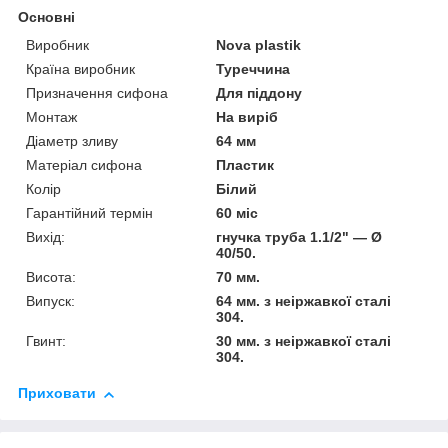
Основні
Виробник
Nova plastik
Країна виробник
Туреччина
Призначення сифона
Для піддону
Монтаж
На виріб
Діаметр зливу
64 мм
Матеріал сифона
Пластик
Колір
Білий
Гарантійний термін
60 міс
Вихід:
гнучка труба 1.1/2" — Ø
40/50.
Висота:
70 мм.
Випуск:
64 мм. з неіржавкої сталі
304.
Гвинт:
30 мм. з неіржавкої сталі
304.
Приховати