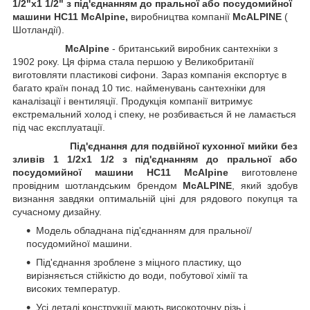
1/2"х1 1/2" з під'єднанням до пральної або посудомийної
машини HC11 McAlpine,
виробництва компанії
McALPINE
(
Шотландії).
McAlpine
- британський виробник сантехніки з
1902 року. Ця фірма стала першою у Великобританії
виготовляти пластикові сифони. Зараз компанія експортує в
багато країн понад 10 тис. найменувань сантехніки для
каналізації і вентиляції. Продукція компанії витримує
екстремальний холод і спеку, не розбивається й не ламається
під час експлуатації.
Під'єднання для подвійної кухонної мийки без
зливів 1 1/2х1 1/2 з під'єднанням до пральної або
посудомийної машини HC11 McAlpine
виготовлене
провідним шотландським брендом
McALPINE
, який здобув
визнання завдяки оптимальній ціні для рядового покупця та
сучасному дизайну.
Модель обладнана під'єднанням для пральної/
посудомийної машини.
Під'єднання зроблене з міцного пластику, що
вирізняється стійкістю до води, побутової хімії та
високих температур.
Усі деталі конструкції мають високоточну різь і