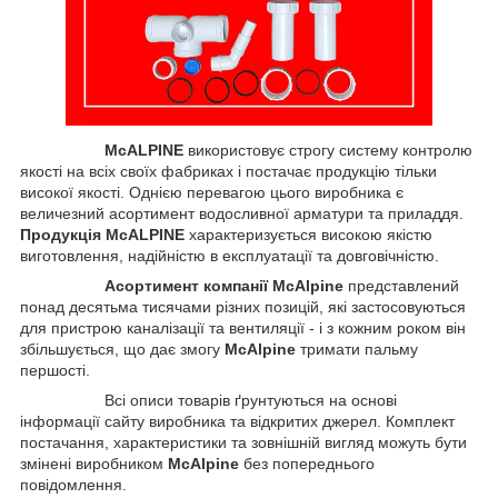
McALPINE
використовує строгу систему контролю
якості на всіх своїх фабриках і постачає продукцію тільки
високої якості. Однією перевагою цього виробника є
величезний асортимент водосливної арматури та приладдя.
Продукція McALPINE
характеризується високою якістю
виготовлення, надійністю в експлуатації та довговічністю.
Асортимент компанії McAlpine
представлений
понад десятьма тисячами різних позицій, які застосовуються
для пристрою каналізації та вентиляції - і з кожним роком він
збільшується, що дає змогу
McAlpine
тримати пальму
першості.
Всі описи товарів ґрунтуються на основі
інформації сайту виробника та відкритих джерел. Комплект
постачання, характеристики та зовнішній вигляд можуть бути
змінені виробником
McAlpine
без попереднього
повідомлення.