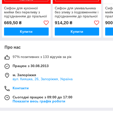
Сифон для кухонної
Сифон для умивальника
Сифо
мийки без переливу з
без зливу з подовженням і
мийк
під'єднанням до пральної
під'єднанням до пральної
прал
машини 1 1/2"х70 мм
машини HC4PF-
круг
669,50
914,20
900
₴
₴
HC7HC15 McAlpine
32WM+HC13-32
1/2"
McALPINE
McAl
Купити
Купити
Про нас
97% позитивних з 133 відгуків за рік
Працює з 30.08.2013
м. Запоріжжя
вул. Кияшка, 26, Запоріжжя, Україна
Контакти
Сьогодні працює з 09:00 до 17:00
Показати весь графік роботи