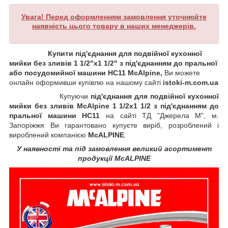
Увага! Перед оформленням замовлення уточнюйте
наявність цього товару в наших менеджерів.
Купити під'єднання для подвійної кухонної
мийки без зливів 1 1/2"х1 1/2" з під'єднанням до пральної
або посудомийної машини HC11 McAlpine,
Ви можете
онлайн оформивши купівлю на нашому сайті
istoki-m.com.ua
Купуючи
під'єднання для подвійної кухонної
мийки без зливів McAlpine 1 1/2х1 1/2 з під'єднанням до
пральної машини HC11
на сайті ТД "Джерела М", м.
Запоріжжя Ви гарантовано купуєте виріб, розроблений і
вироблений компанією
McALPINE
.
У наявності та під замовлення великий асортимент
продукції
McALPINE