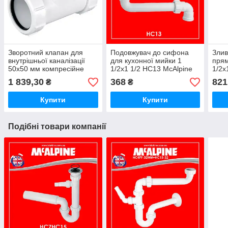
Зворотний клапан для
Подовжувач до сифона
Злив
внутрішньої каналізації
для кухонної мийки 1
прям
50х50 мм компресійне
1/2х1 1/2 HC13 McAlpine
1/2
з'єднання Z2850-NRV
McA
1 839,30
368
821
₴
₴
McAlpine
Купити
Купити
Подібні товари компанії