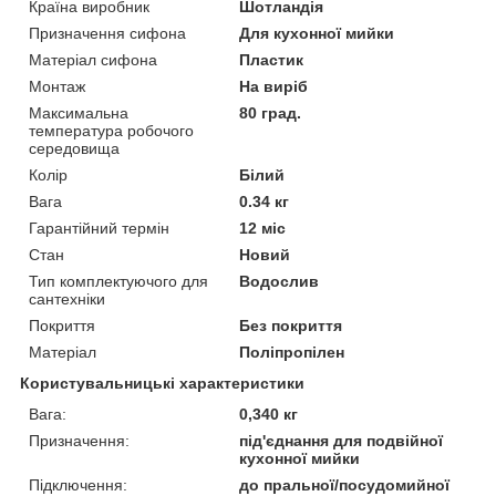
Країна виробник
Шотландія
Призначення сифона
Для кухонної мийки
Матеріал сифона
Пластик
Монтаж
На виріб
Максимальна
80 град.
температура робочого
середовища
Колір
Білий
Вага
0.34 кг
Гарантійний термін
12 міс
Стан
Новий
Тип комплектуючого для
Водослив
сантехніки
Покриття
Без покриття
Матеріал
Поліпропілен
Користувальницькі характеристики
Вага:
0,340 кг
Призначення:
під'єднання для подвійної
кухонної мийки
Підключення:
до пральної/посудомийної