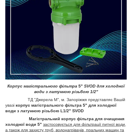
Корпус магістрального фільтра
5"
SVOD для холодної
води з латунною
різьбою
1/2"
ТД "Джерела М", м. Запоріжжя представляє Вашій
увазі
корпус магістрального фільтра 5" для холодної
води з латунною різьбою L1/2" SVOD
Магістральний корпус фільтра для очищення
холодної води 5"
застосовується для фільтрації питної води,
а також для захисту труб, водонагрівачів, пральних машин та