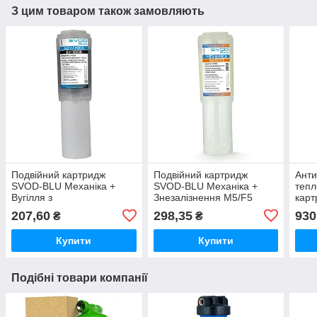
З цим товаром також замовляють
Подвійний картридж
Подвійний картридж
Анти
SVOD-BLU Механіка +
SVOD-BLU Механіка +
тепл
Вугілля з
Знезалізнення M5/F5
кар
поліпропіленового
поліпропілен + модуль
st25
207,60
298,35
930
₴
₴
волокна та кокосового
для видалення заліза
лату
активованого вугілля
Купити
Купити
Подібні товари компанії