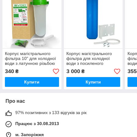
Корпус магістрального
Корпус магістрального
Корп
фільтра 10" для холодної
фільтра для холодної
філь
води з латунною різьбою
води з посиленого
води
L1/2 SVOD
поліпропілену ВВ20 СВОД
меха
340
3 000
355
₴
₴
під'
Купити
Купити
Про нас
97% позитивних з 133 відгуків за рік
Працює з 30.08.2013
м. Запоріжжя