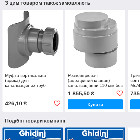
З цим товаром також замовляють
Муфта вертикальна
Розповітрювач
Трій
(врізка) для
(аераційний клапан)
вент
каналізаційних труб
каналізаційний 110 мм без
McAl
110/50 мм
манжета McALPINE
1 855,50
735
₴
BOSSCONN110-50-GR
HC47P
McAlpine
426,10
₴
Купити
Подібні товари компанії