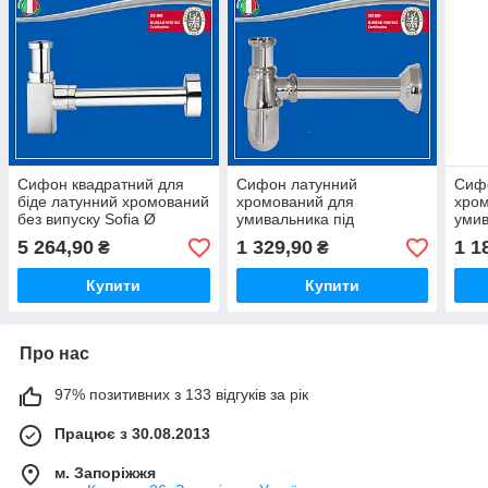
Сифон квадратний для
Сифон латунний
Сиф
біде латунний хромований
хромований для
хро
без випуску Sofia Ø
умивальника під
умив
32х1.1/4" Ghidini 493
автопробку CONCORD Ø
DREA
5 264,90
1 329,90
1 1
₴
₴
32х1.1/4" Ghidini 529114
Ghid
Купити
Купити
Про нас
97% позитивних з 133 відгуків за рік
Працює з 30.08.2013
м. Запоріжжя