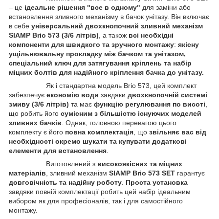
– це
ідеальне рішення "все в одному"
для заміни або
встановлення зливного механізму в бачок унітазу. Він включає
в себе
універсальний двохкнопочний зливний механізм
SIAMP Brio 573 (3/6 літрів)
, а також
всі необхідні
компоненти для швидкого та зручного монтажу
:
якісну
ущільнювальну прокладку між бачком та унітазом,
спеціальний ключ для затягування кріплень та набір
міцних болтів для надійного кріплення бачка до унітазу.
Як і стандартна модель Brio 573, цей комплект
забезпечує
економію води
завдяки
двохкнопочній системі
змиву (3/6 літрів)
та має
функцію регулювання по висоті
,
що робить його
сумісним з більшістю існуючих моделей
зливних бачків
. Однак, головною перевагою цього
комплекту є його
повна комплектація
, що
звільняє вас від
необхідності окремо шукати та купувати додаткові
елементи для встановлення
.
Виготовлений з
високоякісних та міцних
матеріалів
, зливний механізм
SIAMP Brio 573 SET
гарантує
довговічність та надійну роботу
.
Проста установка
завдяки повній комплектації робить цей набір ідеальним
вибором як для професіоналів, так і для самостійного
монтажу.