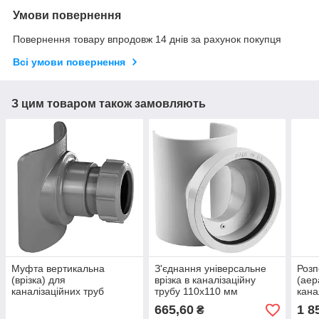
Умови повернення
Повернення товару впродовж 14 днів за рахунок покупця
Всі умови повернення
З цим товаром також замовляють
Муфта вертикальна
З'єднання універсальне
Розп
(врізка) для
врізка в каналізаційну
(аер
каналізаційних труб
трубу 110х110 мм
кана
110/50 мм
MPSOB110 McAlpine
ман
665,60
1 8
₴
BOSSCONN110-50-GR
HC4