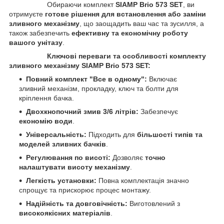
Обираючи комплект
SIAMP Brio 573 SET
, ви
отримуєте
готове рішення для встановлення або заміни
зливного механізму
, що заощадить ваш час та зусилля, а
також забезпечить
ефективну та економічну роботу
вашого унітазу
.
Ключові переваги та особливості комплекту
зливного механізму SIAMP Brio 573 SET:
Повний комплект "Все в одному":
Включає
зливний механізм, прокладку, ключ та болти для
кріплення бачка.
Двохкнопочний змив 3/6 літрів:
Забезпечує
економію води
.
Універсальність:
Підходить для
більшості типів та
моделей зливних бачків
.
Регулювання по висоті:
Дозволяє
точно
налаштувати висоту механізму
.
Легкість установки:
Повна комплектація значно
спрощує та прискорює процес монтажу.
Надійність та довговічність:
Виготовлений з
високоякісних матеріалів
.