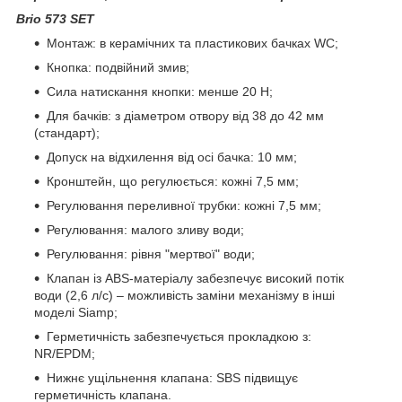
Brio 573 SET
Монтаж: в керамічних та пластикових бачках WC;
Кнопка: подвійний змив;
Сила натискання кнопки: менше 20 Н;
Для бачків: з діаметром отвору від 38 до 42 мм
(стандарт);
Допуск на відхилення від осі бачка: 10 мм;
Кронштейн, що регулюється: кожні 7,5 мм;
Регулювання переливної трубки: кожні 7,5 мм;
Регулювання: малого зливу води;
Регулювання: рівня "мертвої" води;
Клапан із ABS-матеріалу забезпечує високий потік
води (2,6 л/с) – можливість заміни механізму в інші
моделі Siamp;
Герметичність забезпечується прокладкою з:
NR/EPDM;
Нижнє ущільнення клапана: SBS підвищує
герметичність клапана.