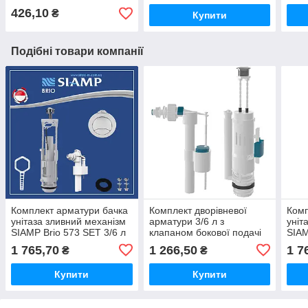
McAlpine
426,10
₴
Купити
Подібні товари компанії
Комплект арматури бачка
Комплект дворівневої
Комп
унітаза зливний механізм
арматури 3/6 л з
уніт
SIAMP Brio 573 SET 3/6 л
клапаном бокової подачі
SIAM
з клапаном бічного
води 1/2" NOVA 4140N
з кл
1 765,70
1 266,50
1 7
₴
₴
подавання води 1/2"
пода
Купити
Купити