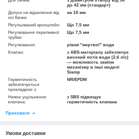
до 42 мм (стандарт)
Допуск на відхилення від
на 10 мм
осі бачка:
Регульований кронштейн:
Що 7,5 мм
Регулювання переливної
Що 7,5 мм
трубки:
Регулювання:
рівня "мертвої" води
Клапан:
з ABS-матеріалу забезпечує
високий потік води (2,6 л/с)
— можливість заміни
механізму в інші моделі
Siamp
Герметичність
NR/EPDM
забезпечується
прокладкою з:
Нижнє ущільнення
з SBS підвищує
клапана:
герметичність клапана
Приховати
Умови доставки