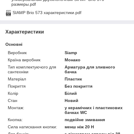
размеры.pdf
SIAMP Brio 573 характеристики.pdf
Характеристики
Основні
Виробник
Siamp
Країна виробник
Монако
Тип комплектуючого для
Арматура для зливного
сантехніки
бачка
Матеріал
Пластик
Покриття
Без покриття
Колір
Білий
Стан
Новий
Монтаж:
у керамічних і пластикових
бачках WC
Кнопка:
подвійне змивання
Сила натискання кнопки:
менш ніж 20 Н
Для бачків:
з діаметром отвору від 38