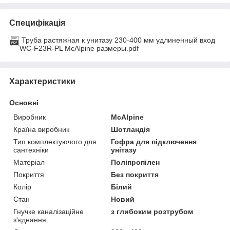
Специфікація
Труба растяжная к унитазу 230-400 мм удлиненный вход
WC-F23R-PL McAlpine размеры.pdf
Характеристики
Основні
Виробник
McAlpine
Країна виробник
Шотландія
Тип комплектуючого для
Гофра для підключення
сантехніки
унітазу
Матеріал
Поліпропілен
Покриття
Без покриття
Колір
Білий
Стан
Новий
Гнучке каналізаційне
з глибоким розтрубом
з'єднання: