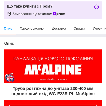
Що таке купити з Пром?
Замовлення під захистом
Опис
Характеристики
Доставка
Оплата
Умови п
Опис
Труба розтяжна до унітаза 230-400 мм
подовжений вхід WC-F23R-PL McAlpine