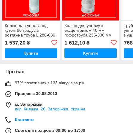
Коліно для унітаза під
Коліно для унітазу з
Труб
кутом 90 градусів
ексцентриком 40 мм
уніт
розтяжна труба L 280-630
гофротруба 235-330 мм
з у
мм WC-CON8F McAlpine
розтяжна WC-CON4AF
McA
1 537,20
1 612,10
768
₴
₴
McAlpine
Купити
Купити
Про нас
97% позитивних з 133 відгуків за рік
Працює з 30.08.2013
м. Запоріжжя
вул. Кияшка, 26, Запоріжжя, Україна
Контакти
Сьогодні працює з 09:00 до 17:00