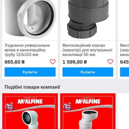
З'єднання універсальне
Вентиляційний клапан
Вент
врізка в каналізаційну
(аератор) для внутрішньої
(аер
трубу 110х110 мм
каналізації 50 мм
кана
MPSOB110 McAlpine
компресійне з'єднання
MP5
665,60
1 599,80
645
₴
₴
HC48 McAlpine
Купити
Купити
Подібні товари компанії