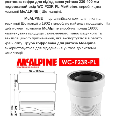
розтяжна гофра для під'єднання унітаза 230-400 мм
подовжений вхід WC-F23R-PL McAlpine
, виробництва
компанії
McALPINE
( Шотландія).
McALPINE
— це англійська компанія, яка на
території Шотландії з 1902 г виробляє найвищу продукцію. На
цей момент компанія
McAlpine
виробляє понад 16000
найменувань продукції сантехнічного, каналізаційного та
вентиляційного призначення, яка експортується в багато
країн світу.
Труба гофрована для унітаза McAlpine
використовується для під'єднання унітаза до системи
каналізації.