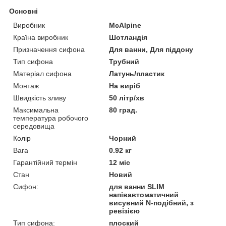
Основні
Виробник
McAlpine
Країна виробник
Шотландія
Призначення сифона
Для ванни, Для піддону
Тип сифона
Трубний
Матеріал сифона
Латунь/пластик
Монтаж
На виріб
Швидкість зливу
50 літр/хв
Максимальна
80 град.
температура робочого
середовища
Колір
Чорний
Вага
0.92 кг
Гарантійний термін
12 міс
Стан
Новий
Сифон:
для ванни SLIM
напівавтоматичний
висувний N-подібний, з
ревізією
Тип сифона:
плоский