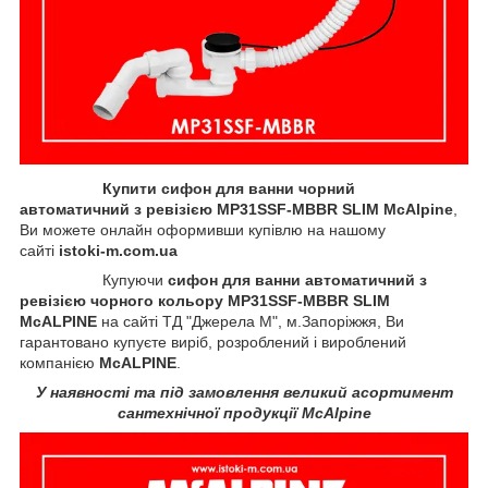
Купити сифон для ванни чорний
автоматичний з ревізією MP31SSF-MBBR SLIM McAlpine
,
Ви можете онлайн оформивши купівлю на нашому
сайті
istoki-m.com.ua
Купуючи
сифон для ванни автоматичний з
ревізією чорного кольору MP31SSF-MBBR SLIM
McALPINE
на сайті
ТД "Джерела М"
, м.Запоріжжя, Ви
гарантовано купуєте виріб, розроблений і вироблений
компанією
McALPINE
.
У наявності та під замовлення великий асортимент
сантехнічної продукції McAlpine