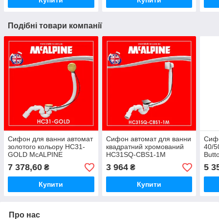
Купити
Купити
Подібні товари компанії
Сифон для ванни автомат
Сифон автомат для ванни
Сифо
золотого кольору HC31-
квадратний хромований
40/
GOLD McALPINE
HC31SQ-CBS1-1M
Butt
McALPINE
7 378,60
3 964
5 3
₴
₴
Купити
Купити
Про нас