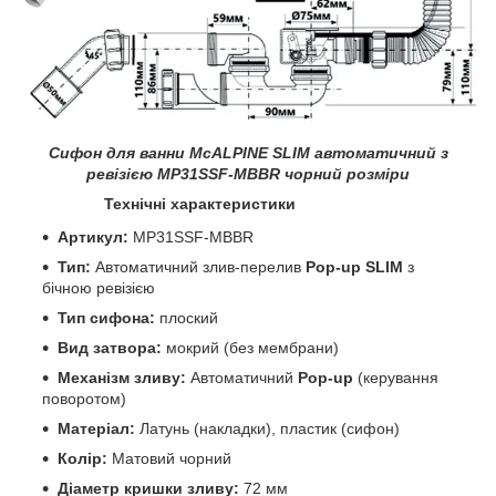
Сифон для ванни McALPINE SLIM автоматичний з
ревізією MP31SSF-MBBR чорний розміри
Технічні характеристики
Артикул:
MP31SSF-MBBR
Тип:
Автоматичний злив-перелив
Pop-up SLIM
з
бічною ревізією
Тип сифона:
плоский
Вид затвора:
мокрий (без мембрани)
Механізм зливу:
Автоматичний
Pop-up
(керування
поворотом)
Матеріал:
Латунь (накладки), пластик (сифон)
Колір:
Матовий чорний
Діаметр кришки зливу:
72 мм