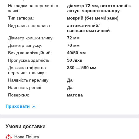
Накладки на переливі та
діаметр 72 мм, виготовлені з
зливі:
латуні чорного кольору
Тип затвора:
мокрий (без мембрани)
Вид слива-перелива:
автоматичний/
напівавтоматичний
Діаметр кришки зливу:
72 мм
Діаметр випуску:
70 мм
Вихід каналізаційний:
40/50 мм
Пропускна здатність:
50 л/хв
Довжина гофри на
330 — 580 мм
перелив і тросику:
Наявність переливу:
Да
Наявність ревізії:
Да
Поверхня:
матова
Приховати
Умови доставки
Нова Пошта