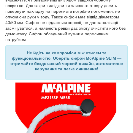
вирізняється привабливим виглядом завдяки чорному
покриттю. Для закриття/відкриття зливного отвору досить
повернути накладку на переливі в потрібне положення, не
опускаючи руки у воду. Також сифон має відвід діаметром
40/50 мм. Сифон не піддається корозії, не дає каналізації
засмічуватися, а наявність ревізії дає змогу очистити його без
демонтажу. Сифон обладнаний вузьким переливним
патрубком.
Не йдіть на компроміси між стилем та
функціональністю. Оберіть сифон McAlpine SLIM —
отримайте бездоганний чорний дизайн, автоматичне
керування та легке очищення!