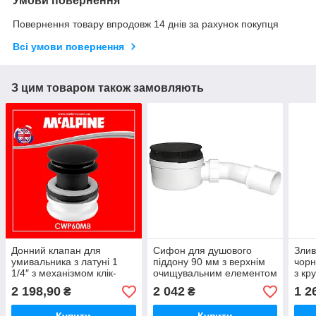
Умови повернення
Повернення товару впродовж 14 днів за рахунок покупця
Всі умови повернення
З цим товаром також замовляють
Донний клапан для
Сифон для душового
Злив
умивальника з латуні 1
піддону 90 мм з верхнім
чорн
1/4″ з механізмом клік-
очищувальним елементом
з кр
клак чорного матового
чорний мат HC2730LMBN-
FSW
2 198,90
2 042
1 2
₴
₴
кольору CWP60MB
PB McAlpine
McAl
McAlpine