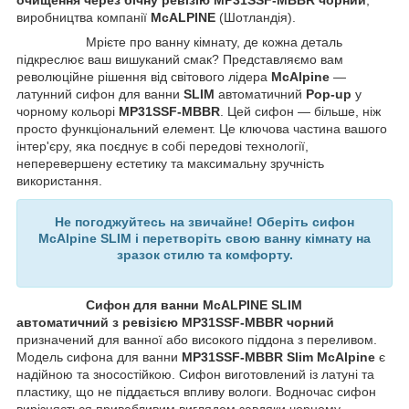
очищення через бічну ревізію MP31SSF-MBBR чорний
,
виробництва компанії
McALPINE
(Шотландія).
Мрієте про ванну кімнату, де кожна деталь
підкреслює ваш вишуканий смак? Представляємо вам
революційне рішення від світового лідера
McAlpine
—
латунний сифон для ванни
SLIM
автоматичний
Pop-up
у
чорному кольорі
MP31SSF-MBBR
. Цей сифон — більше, ніж
просто функціональний елемент. Це ключова частина вашого
інтер'єру, яка поєднує в собі передові технології,
неперевершену естетику та максимальну зручність
використання.
Не погоджуйтесь на звичайне! Оберіть сифон
McAlpine SLIM і перетворіть свою ванну кімнату на
зразок стилю та комфорту.
Сифон для ванни McALPINE SLIM
автоматичний з ревізією MP31SSF-MBBR чорний
призначений для ванної або високого піддона з переливом.
Модель сифона для ванни
MP31SSF-MBBR Slim McAlpine
є
надійною та зносостійкою. Сифон виготовлений із латуні та
пластику, що не піддається впливу вологи. Водночас сифон