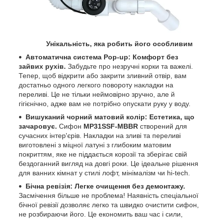
Унікальність, яка робить його особливим
Автоматична система Pop-up: Комфорт без
зайвих рухів.
Забудьте про незручні корки та важелі.
Тепер, щоб відкрити або закрити зливний отвір, вам
достатньо одного легкого повороту накладки на
переливі. Це не тільки неймовірно зручно, але й
гігієнічно, адже вам не потрібно опускати руку у воду.
Вишуканий чорний матовий колір: Естетика, що
зачаровує.
Сифон
MP31SSF-MBBR
створений для
сучасних інтер'єрів. Накладки на зливі та переливі
виготовлені з міцної латуні з глибоким матовим
покриттям, яке не піддається корозії та зберігає свій
бездоганний вигляд на довгі роки. Це ідеальне рішення
для ванних кімнат у стилі лофт, мінімалізм чи hi-tech.
Бічна ревізія: Легке очищення без демонтажу.
Засмічення більше не проблема! Наявність спеціальної
бічної ревізії дозволяє легко та швидко очистити сифон,
не розбираючи його. Це економить ваш час і сили,