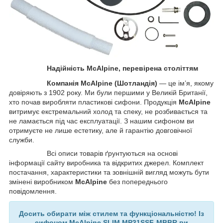
Надійність McAlpine, перевірена століттям
Компанія
McAlpine
(Шотландія)
— це ім’я, якому
довіряють з 1902 року. Ми були першими у Великій Британії,
хто почав виробляти пластикові сифони. Продукція
McAlpine
витримує екстремальний холод та спеку, не розбивається та
не ламається під час експлуатації. З нашим сифоном ви
отримуєте не лише естетику, але й гарантію довговічної
служби.
Всі описи товарів ґрунтуються на основі
інформації сайту виробника та відкритих джерел. Комплект
постачання, характеристики та зовнішній вигляд можуть бути
змінені виробником
McAlpine
без попереднього
повідомлення.
Досить обирати між стилем та функціональністю! Із
сифоном McAlpine SLIM MP31SSF-MBBR ви