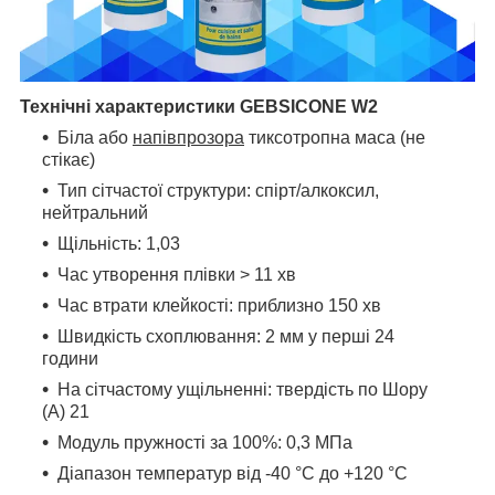
Технічні характеристики
GEBSICONE W2
Біла або
напівпрозора
тиксотропна маса (не
стікає)
Тип сітчастої структури: спірт/алкоксил,
нейтральний
Щільність: 1,03
Час утворення плівки > 11 хв
Час втрати клейкості: приблизно 150 хв
Швидкість схоплювання: 2 мм у перші 24
години
На сітчастому ущільненні: твердість по Шору
(A) 21
Модуль пружності за 100%: 0,3 МПа
Діапазон температур від -40 °C до +120 °C