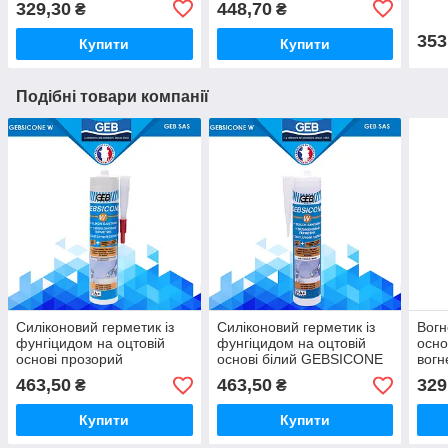
329,30
448,70
₴
₴
Collafeu GEB SAS 310 мл
SAS 
353
Купити
Купити
Подібні товари компанії
Силіконовий герметик із
Силіконовий герметик із
Вогн
фунгіцидом на оцтовій
фунгіцидом на оцтовій
осно
основі прозорий
основі білий GEBSICONE
вогн
GEBSICONE W 310 мл
W 310 мл GEB SAS
напо
463,50
463,50
329
₴
₴
GEB SAS
Coll
Купити
Купити