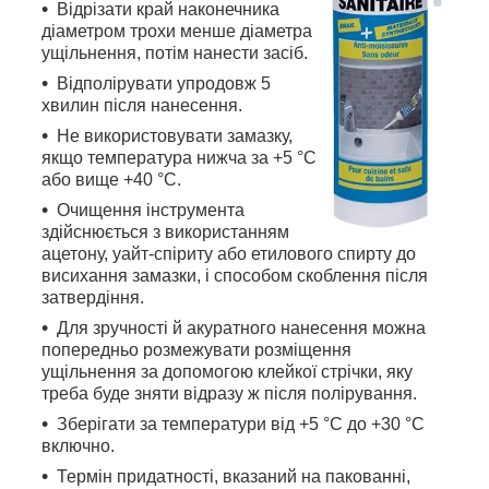
Відрізати край наконечника
діаметром трохи менше діаметра
ущільнення, потім нанести засіб.
Відполірувати упродовж 5
хвилин після нанесення.
Не використовувати замазку,
якщо температура нижча за +5 °C
або вище +40 °C.
Очищення інструмента
здійснюється з використанням
ацетону, уайт-спіриту або етилового спирту до
висихання замазки, і способом скоблення після
затвердіння.
Для зручності й акуратного нанесення можна
попередньо розмежувати розміщення
ущільнення за допомогою клейкої стрічки, яку
треба буде зняти відразу ж після полірування.
Зберігати за температури від +5 °C до +30 °C
включно.
Термін придатності, вказаний на пакованні,