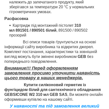
належить до запечатаного продукту, який
зберігався за температури 20 °C у нормальних
гігрометричних умовах.
Расфасовка
Картридж під монтажний пістолет
310
мл 891501 / 890501 білий
, 891500 / 890502
прозорий
Всі описи товарів ґрунтуються на основі
інформації сайту виробника та відкритих джерел.
Комплект постачання, характеристики та зовнішній
вигляд можуть бути змінені виробником
GEB
без
попереднього повідомлення.
Внимание!!! Перед оформленням
замовлення просимо уточнити наявність
цього товару в наших менеджерів.
Купити силіконовий герметик із
фунгіцидом білий для сантехнічного обладнання
GEBSICONE W2 310 мл GEB SAS
, Ви можете онлайн
оформивши купівлю на нашому сайті.
У наявності та під замовлення великий