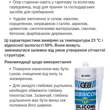
Опір старінню навіть у гарячому та вологому
середовищі, воді для прання та господарських
засобів для прибирання.
Чудове зчеплення зі склом, емаллю,
порцеляною, неіржавкою сталлю, акрилом,
цементом, синтетичними матеріалами, смолою,
бетоном, фарбованою деревиною.
Ці характеристики виміряні за температури 23 °C і
відносної вологості 50%. Вони можуть
змінюватися залежно від умов утворення сітчастої
структури.
Рекомендації щодо використання
Поверхня нанесення має бути
сухою, очищеною від пилу та
знежиреною.
Для занадто глибоких ущільнень
необхідно обмежити глибину
пінопластом. Зазвичай, глибина
ущільнення має бути менш ніж
половина його ширини.