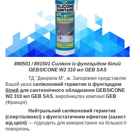
890501 / 891501
Силікон із фунгіцидом білий
GEBSICONE W2 310 мл GEB SAS
ТД "Джерела М", м. Запоріжжя представляє
Вашій увазі
силіконовий герметик із фунгіцидом
білий
для сантехнічного обладнання GEBSICONE
W2 310 мл GEB SAS
, виробництва компанії
GEB
(Франція).
Нейтральний силіконовий герметик
(спирт/алкоксі) з фунгістатичним ефектом (захист
від цвілі)
— підходить для використання на більшості
поверхонь.