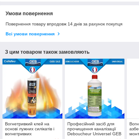
Умови повернення
Повернення товару впродовж 14 днів за рахунок покупця
Всі умови повернення
З цим товаром також замовляють
Вогнетривкий клей на
Професійний засіб для
Вогн
основі лужних силікатів і
прочищення каналізації
азбе
вогнетривких
Deboucheur Universel GEB
монт
наповнювачів без азбесту
1 л
димо