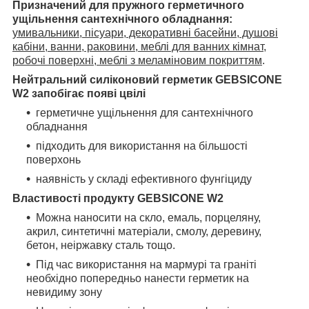
Призначений для пружного герметичного
ущільнення сантехнічного обладнання:
умивальники, пісуари, декоративні басейни, душові
кабіни, ванни, раковини, меблі для ванних кімнат,
робочі поверхні, меблі з меламіновим покриттям
.
Нейтральний силіконовий герметик GEBSICONE
W2 запобігає появі цвілі
герметичне ущільнення для сантехнічного
обладнання
підходить для використання на більшості
поверхонь
наявність у складі ефективного фунгіциду
Властивості продукту
GEBSICONE W2
Можна наносити на скло, емаль, порцеляну,
акрил, синтетичні матеріали, смолу, деревину,
бетон, неіржавку сталь тощо.
Під час використання на мармурі та граніті
необхідно попередньо нанести герметик на
невидиму зону