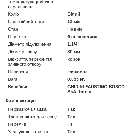
температура робочого
середовища
Колір
Білий
Гарантійний термін
12 міс
Стан
Новий
Перелив:
без перелива.
Діаметр підключення:
1.1/4"
Діаметр зливу:
80 мм.
Відкриття/перекриття
корок
зливного отвору:
Поверхня:
глянсова
Вага:
0,055 кг.
Виробник:
GHIDINI FAUSTINO BOSCO
SpA, Італія.
Комплектація
Нержавіюча чашка
Так
Трап-решітка для зливу
Так
Перелив
Ні
З'єднувальні гвинти
Так