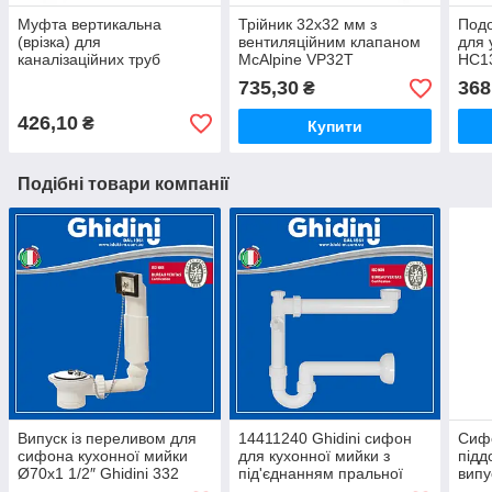
Муфта вертикальна
Трійник 32х32 мм з
Под
(врізка) для
вентиляційним клапаном
для 
каналізаційних труб
McAlpine VP32T
HC13
110/50 мм
735,30
368
₴
BOSSCONN110-50-GR
McAlpine
426,10
₴
Купити
Подібні товари компанії
Випуск із переливом для
14411240 Ghidini сифон
Сиф
сифона кухонної мийки
для кухонної мийки з
підд
Ø70х1 1/2″ Ghidini 332
під'єднанням пральної
випу
машини Ø 40х1 1/2"х1"
350