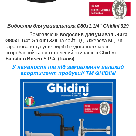
Водослив для умивальника Ø80х1.1/4" Ghidini 329
Замовляючи
водослив для умивальника
Ø80х1.1/4" Ghidini 329
на сайті ТД "Джерела М", Ви
гарантовано купуєте виріб бездоганної якості,
розроблений та виготовлений компанією
Ghidini
Faustino Bosco S.P.A. (Італія)
.
У наявності та під замовлення великий
асортимент продукції TM GHIDINI