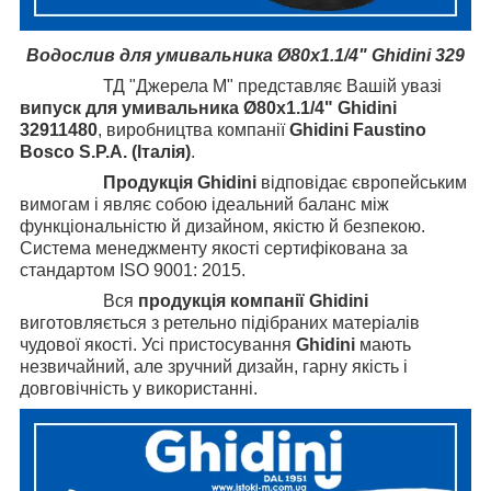
Водослив для умивальника Ø80х1.1/4" Ghidini 329
ТД "Джерела М" представляє Вашій увазі
випуск
для умивальника Ø80х1.1/4" Ghidini
32911480
, виробництва компанії
Ghidini Faustino
Bosco S.P.A. (Італія)
.
Продукція
Ghidini
відповідає європейським
вимогам і являє собою ідеальний баланс між
функціональністю й дизайном, якістю й безпекою.
Система менеджменту якості сертифікована за
стандартом ISO 9001: 2015.
Вся
продукція компанії Ghidini
виготовляється з ретельно підібраних матеріалів
чудової якості. Усі пристосування
Ghidini
мають
незвичайний, але зручний дизайн, гарну якість і
довговічність у використанні.