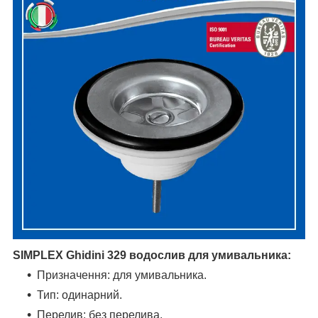
SIMPLEX
Ghidini
329
водослив для умивальника
:
Призначення:
для умивальника
.
Тип
:
одинарний.
Перелив
: без перелива.