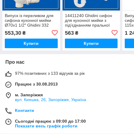
Випуск із переливом для
14411240 Ghidini сифон
Випу
сифона кухонної мийки
для кухонної мийки з
сифо
Ø70х1 1/2″ Ghidini 332
під'єднанням пральної
115х
машини Ø 40х1 1/2"х1"
553,30
563
1 2
₴
₴
без випуску
Купити
Купити
Про нас
97% позитивних з 133 відгуків за рік
Працює з 30.08.2013
м. Запоріжжя
вул. Кияшка, 26, Запоріжжя, Україна
Контакти
Сьогодні працює з 09:00 до 17:00
Показати весь графік роботи