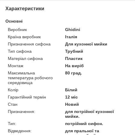
Характеристики
Основні
Виробник
Ghidini
Країна виробник
Італія
Призначення сифона
Для кухонної мийки
Тип сифона
Трубний
Матеріал сифона
Пластик
Монтаж
На виріб
Максимальна
80 град.
температура робочого
середовища
Колір
Білий
Гарантійний термін
12 міс
Стан
Новий
Призначення:
для потрійної кухонної
мийки.
Тип:
потрійний сифон.
Відведення:
для пральної та