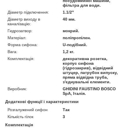
посудомийної машини,
фільтра для води.
Діаметр підключення:
1.1/2"
Діаметр виходу в
40 мм.
каналізацію:
Гидрозатвор:
мокрий.
Матеріал:
поліпропілен.
Форма сифона:
U-подібний.
Вага:
1,2 кг.
Комплектація:
декоративна розетка,
корпус сифона
(гідрозакрив), відвідний
штуцер, патрубок випуску,
пряма відвідна труба,
з'єднувальні елементи.
Виробник:
GHIDINI FAUSTINO BOSCO
SpA, Італія.
Додаткові функції і характеристики
Розгалужений сифон
Так
Кількість гілок
3
Комплектація