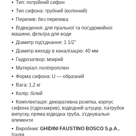
Тип
:
потрійний сифон
Тип сифона
: трубний (колінний)
Перелив
: без перелива
Відведення
: для пральної та посудомийної
машини,
фільтра для води
Діаметр під'єднання
: 1 1/2
"
Діаметр виходу в каналізацію
: 40 мм
Гидрозатвор
: мокрий
Матеріал
: поліпропілен
Форма сифона
: U — образний
Вага
: 1,2 кг
Колір: білий
Комплектація:
декоративна розетка, корпус
сифона (гідрозакрив), відвідний штуцер, патрубок
випуску, пряма відвідна труба, з'єднувальні
елементи
Виробник:
GHIDINI FAUSTINO BOSCO S.p.A.
,
Італія