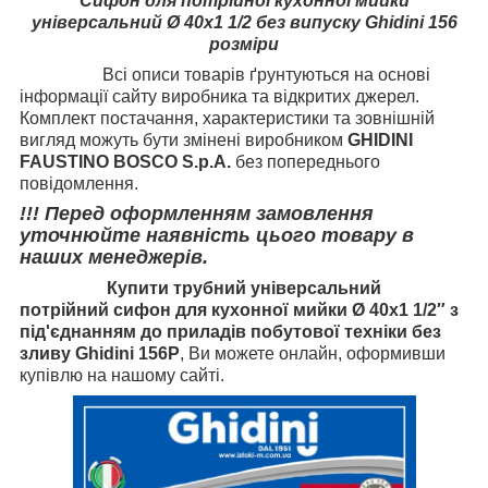
Сифон для потрійної кухонної мийки
універсальний Ø 40х1 1/2 без випуску Ghidini 156
розміри
Всі описи товарів ґрунтуються на основі
інформації сайту виробника та відкритих джерел.
Комплект постачання, характеристики та зовнішній
вигляд можуть бути змінені виробником
GHIDINI
FAUSTINO BOSCO S.p.A.
без попереднього
повідомлення.
!!! Перед оформленням замовлення
уточнюйте наявність цього товару в
наших менеджерів.
Купити
трубний
універсальний
потрійний сифон для кухонної мийки
Ø 40x1 1/2″
з
під'єднанням до приладів побутової техніки без
зливу Ghidini
156P
, Ви можете онлайн, оформивши
купівлю на нашому сайті.