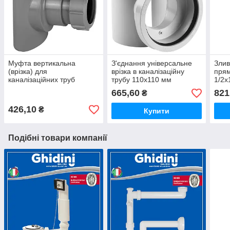
Муфта вертикальна
З'єднання універсальне
Злив
(врізка) для
врізка в каналізаційну
прям
каналізаційних труб
трубу 110х110 мм
1/2
110/50 мм
MPSOB110 McAlpine
McA
665,60
821
₴
BOSSCONN110-50-GR
McAlpine
426,10
₴
Купити
Подібні товари компанії