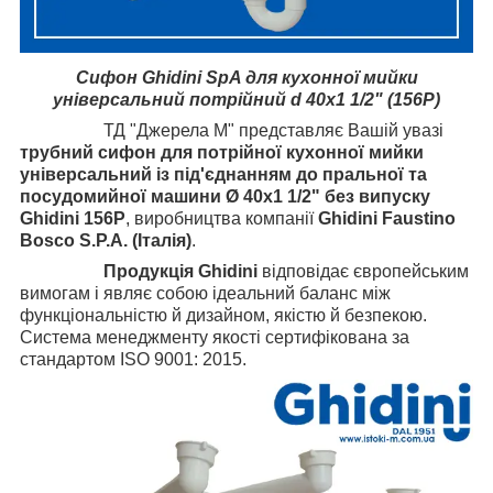
Сифон Ghidini SpA для кухонної мийки
універсальний потрійний d 40x1 1/2" (156P)
ТД "Джерела М" представляє Вашій увазі
трубний сифон для потрійної кухонної мийки
універсальний із під'єднанням до пральної та
посудомийної машини Ø 40x1 1/2" без випуску
Ghidini
156P
, виробництва компанії
Ghidini Faustino
Bosco S.P.A. (Італія)
.
Продукція
Ghidini
відповідає європейським
вимогам і являє собою ідеальний баланс між
функціональністю й дизайном, якістю й безпекою.
Система менеджменту якості сертифікована за
стандартом ISO 9001: 2015.