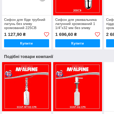
Сифон для біде трубний
Сифон для умивальника
Сифо
латунь без зливу
латунний хромований 1
підд
хромований 225CB
1/4"x32 мм без зливу
хром
McALPINE
200CB McAlpine
HC2
1 127,90
1 696,60
2 6
₴
₴
Купити
Купити
Подібні товари компанії