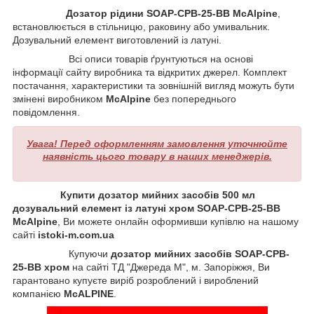
Дозатор рідини SOAP-CPB-25-BB McAlpine
,
встановлюється в стільницю, раковину або умивальник.
Дозувальний елемент виготовлений із латуні.
Всі описи товарів ґрунтуються на основі
інформації сайту виробника та відкритих джерел. Комплект
постачання, характеристики та зовнішній вигляд можуть бути
змінені виробником
McAlpine
без попереднього
повідомлення.
Увага! Перед оформленням замовлення уточнюйте
наявність цього товару в наших менеджерів.
Купити дозатор мийних засобів 500 мл
дозувальний елемент із латуні хром SOAP-CPB-25-BB
McAlpine
, Ви можете онлайн оформивши купівлю на нашому
сайті
istoki-m.com.ua
Купуючи
дозатор мийних засобів
SOAP-CPB-
25-BB хром
на сайті ТД "Джереда М", м. Запоріжжя, Ви
гарантовано купуєте виріб розроблений і вироблений
компанією
McALPINE
.