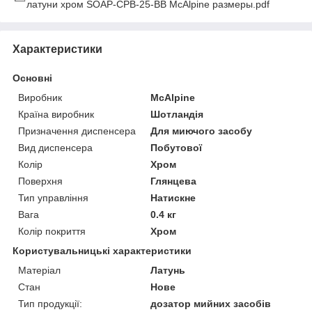
латуни хром SOAP-CPB-25-BB McAlpine размеры.pdf
Характеристики
Основні
Виробник
McAlpine
Країна виробник
Шотландія
Призначення диспенсера
Для миючого засобу
Вид диспенсера
Побутової
Колір
Хром
Поверхня
Глянцева
Тип управління
Натискне
Вага
0.4 кг
Колір покриття
Хром
Користувальницькі характеристики
Матеріал
Латунь
Стан
Нове
Тип продукції:
дозатор мийних засобів