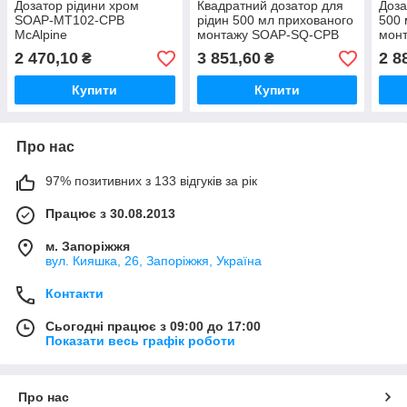
Дозатор рідини хром
Квадратний дозатор для
Доза
SOAP-MT102-CPB
рідин 500 мл прихованого
500 
McAlpine
монтажу SOAP-SQ-CPB
монт
McAlpine хром
елем
2 470,10
3 851,60
2 8
₴
₴
HC2
Купити
Купити
Про нас
97% позитивних з 133 відгуків за рік
Працює з 30.08.2013
м. Запоріжжя
вул. Кияшка, 26, Запоріжжя, Україна
Контакти
Сьогодні працює з 09:00 до 17:00
Показати весь графік роботи
Про нас