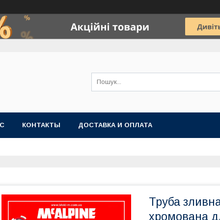
АС
КОНТАКТЫ
ДОСТАВКА И ОПЛАТА
Труба зливн
хромована д