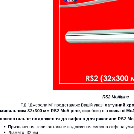
RS2 McAlpine
ТД "Джерела М" представляє Вашій увазі
латунний хр
умивальника 32х300 мм RS2 McAlpine
, виробництва компанії
Mc
Горизонтальне подовження до сифона для раковини RS2 Mc
Призначення: горизонтальне подовження сифона сифона уми
Діаметр: 32 мм