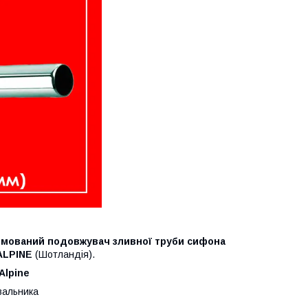
омований подовжувач зливної труби сифона
ALPINE
(Шотландія).
Alpine
вальника