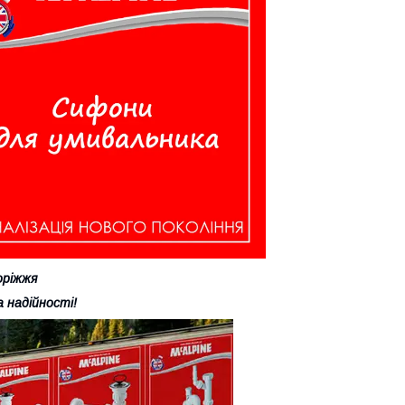
оріжжя
 надійності!