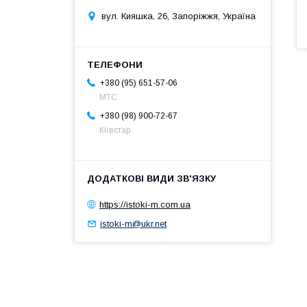
вул. Кияшка, 26, Запоріжжя, Україна
+380 (95) 651-57-06
MTC
+380 (98) 900-72-67
Кіївстар
https://istoki-m.com.ua
istoki-m@ukr.net