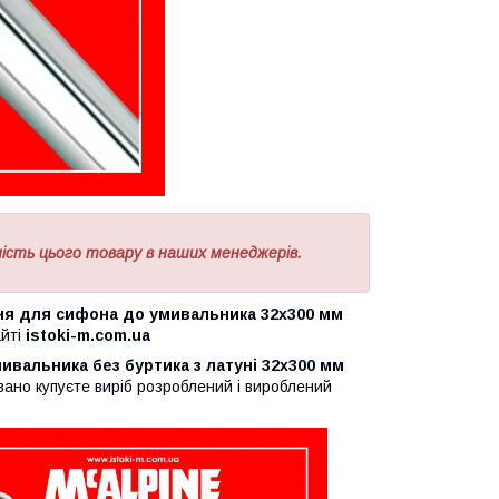
сть цього товару в наших менеджерів.
ля сифона до умивальника 32х300 мм
айті
istoki-m.com.ua
вальника без буртика з латуні 32х300 мм
вано купуєте виріб розроблений і вироблений