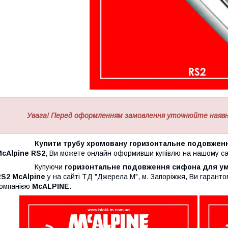
Увага! Перед оформленням замовлення уточнюйте наявні
Купити трубу хромовану горизонтальне подовження д
McAlpine RS2
, Ви можете онлайн оформивши купівлю на нашому с
Купуючи
горизонтальне подовження сифона для уми
RS2 McAlpine
у на сайті ТД "Джерела М", м. Запоріжжя, Ви гаранто
омпанією
McALPINE
.