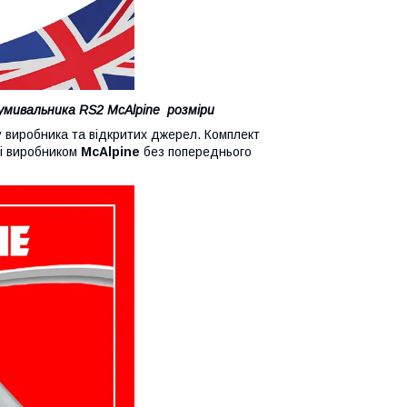
умивальника RS2 McAlpine розміри
иробника та відкритих джерел. Комплект
ні виробником
McAlpine
без попереднього