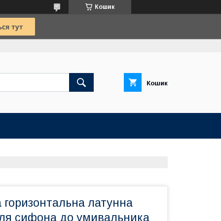
Кошик
Кошик
а горизонтальна латунна
ля сифона до умивальника