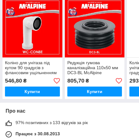
Коліно для унітаза під
Редукція гумова
Колі
кутом 90 градусів з
каналізаційна 110х50 мм
уніт
флансовим ущільненням
DC3-BL McAlpine
град
L - 236 мм WC-CON8E
WCE
546,80
805,70
293
₴
₴
McAlpine
Купити
Купити
Про нас
97% позитивних з 133 відгуків за рік
Працює з 30.08.2013