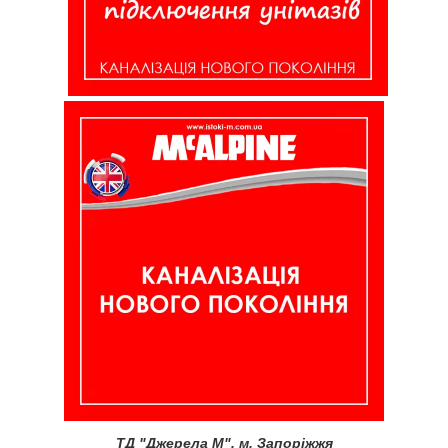
ТД "Джерела М", м. Запоріжжя