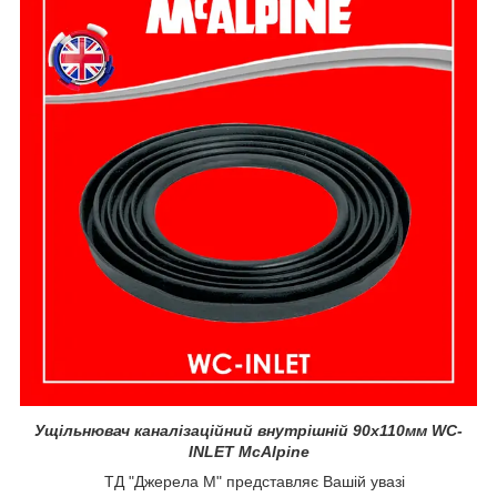
Ущільнювач каналізаційний внутрішній
90х110мм WC-
INLET McAlpine
ТД "Джерела М" представляє Вашій увазі