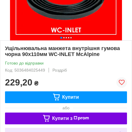
Ущільнювальна манжета внутрішня гумова
чорна 90х110мм WC-INLET McAlpine
Готово до відправки
Код: 5036484025449
Роздріб
229,20
₴
Купити
або
Купити з