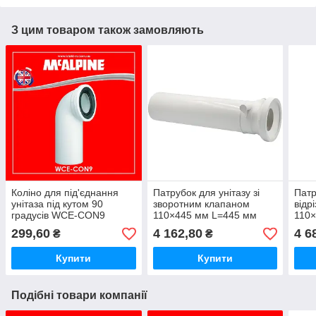
З цим товаром також замовляють
Коліно для під'єднання
Патрубок для унітазу зі
Патр
унітаза під кутом 90
зворотним клапаном
відр
градусів WCE-CON9
110×445 мм L=445 мм
110×
McAlpine
Sanit 58.213.01..0000
підк
299,60
4 162,80
4 6
₴
₴
SANI
Купити
Купити
Подібні товари компанії