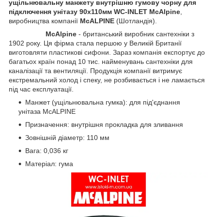
ущільнювальну манжету внутрішню гумову чорну для
підключення унітазу 90х110мм WC-INLET McAlpine
,
виробництва компанії
McALPINE
(Шотландія).
McAlpine
- британський виробник сантехніки з
1902 року. Ця фірма стала першою у Великій Британії
виготовляти пластикові сифони. Зараз компанія експортує до
багатьох країн понад 10 тис. найменувань сантехніки для
каналізації та вентиляції. Продукція компанії витримує
екстремальний холод і спеку, не розбивається і не ламається
під час експлуатації.
Манжет (ущільнювальна гумка): для під'єднання
унітаза McALPINE
Призначення: внутрішня прокладка для зливання
Зовнішній діаметр: 110 мм
Вага: 0,036 кг
Матеріал: гума