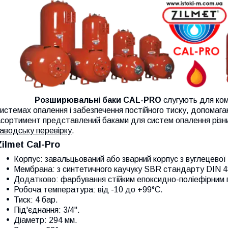
Розширювальні баки CAL-PRO
слугують для комп
истемах опалення і забезпечення постійного тиску, допомаг
сортимент представлений баками для систем опалення різни
аводську перевірку
.
Zilmet Cal-Pro
Корпус
:
завальцьований або зварний корпус з вуглецевої 
Мембрана: з синтетичного каучуку SBR стандарту DIN 4
Додатково
:
фарбування стійким епоксидно-поліефірним
Робоча температура: від -10 до +99°С.
Тиск
: 4 бар.
Під'єднання
: 3/4".
Діаметр
: 294 мм.