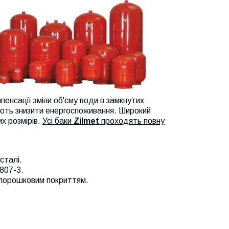
енсації зміни об'єму води в замкнутих
ають знизити енергоспоживання. Широкий
х розмірів.
Усі баки
Zilmet
проходять повну
сталі.
807-3.
 порошковим покриттям.