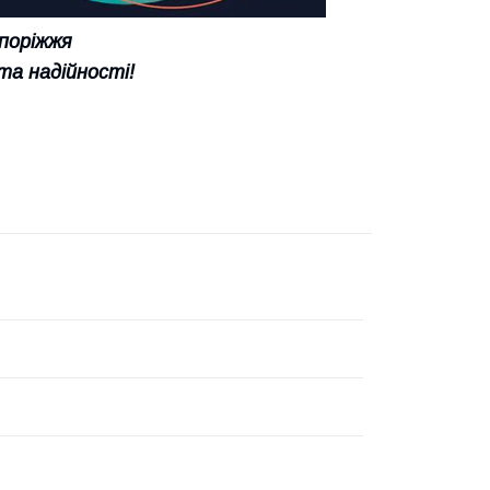
апоріжжя
та надійності!