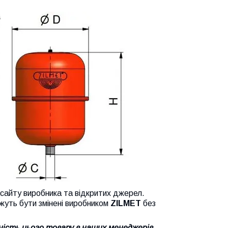
йту виробника та відкритих джерел.
жуть бути змінені виробником
ZILMET
без
ість цього товару в наших менеджерів.