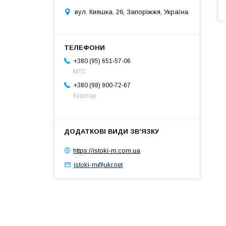
вул. Кияшка, 26, Запоріжжя, Україна
+380 (95) 651-57-06
MTC
+380 (98) 900-72-67
Кіївстар
https://istoki-m.com.ua
istoki-m@ukr.net