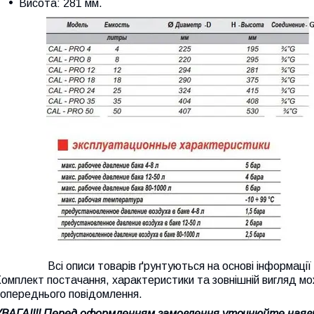
Висота
: 281 мм.
Всі описи товарів ґрунтуються на основі інформації са
омплект постачання, характеристики та зовнішній вигляд мо
попереднього повідомлення.
УВАГА!!!! Перед оформленням замовлення уточнюйте наявн