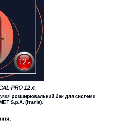
CAL-PRO
12 л.
увазі
розширювальний бак для системи
MET S.p.A. (Італія)
.
ння.