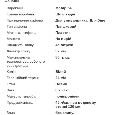
Основні
Виробник
McAlpine
Країна виробник
Шотландія
Призначення сифона
Для умивальника, Для біде
Тип сифона
Пляшковий
Матеріал сифона
Пластик
Монтаж
На виріб
Швидкість зливу
45 літр/хв
Діаметр зливу
32 мм
Максимальна
80 град.
температура робочого
середовища
Колір
Білий
Гарантійний термін
24 міс
Стан
Новий
Вага:
0,253 кг.
Матеріал виробу:
поліпропілен.
Продуктивність:
45 л/хв. при водяному
стовпі 120 мм.
Злив:
без зливу.