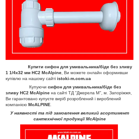
Купити сифон для умивальника/біде без зливу
1 1/4x32 мм HC2 McAlpine
, Ви можете онлайн оформивши
купівлю на нашому сайті
istoki-m.com.ua
Купуючи
сифон для умивальника/біде без
зливу HC2 McAlpine
на сайті ТД "Джерела М", м. Запоріжжя,
Ви гарантовано купуєте виріб розроблений і вироблений
компанією
McALPINE
.
У наявності та під замовлення великий асортимент
сантехнічної продукції McAlpine