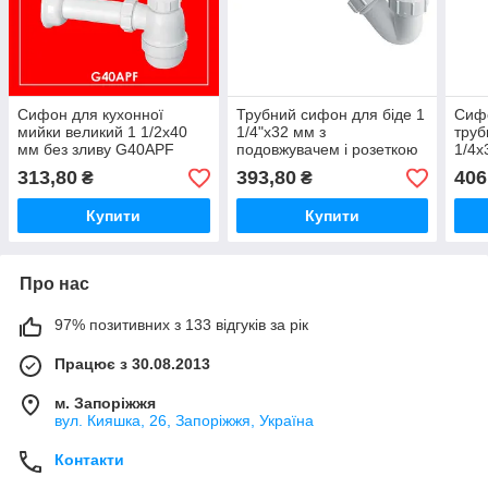
Сифон для кухонної
Трубний сифон для біде 1
Сиф
мийки великий 1 1/2x40
1/4"x32 мм з
труб
мм без зливу G40APF
подовжувачем і розеткою
1/4x
McAlpine
без сливу HC23 McAlpine
McAl
313,80
393,80
406
₴
₴
Купити
Купити
Про нас
97% позитивних з 133 відгуків за рік
Працює з 30.08.2013
м. Запоріжжя
вул. Кияшка, 26, Запоріжжя, Україна
Контакти