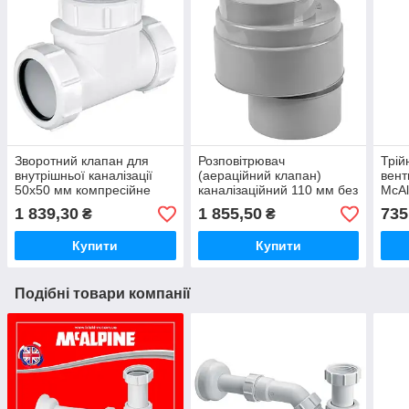
Зворотний клапан для
Розповітрювач
Трій
внутрішньої каналізації
(аераційний клапан)
вент
50х50 мм компресійне
каналізаційний 110 мм без
McAl
з'єднання Z2850-NRV
манжета McALPINE
1 839,30
1 855,50
735
₴
₴
McAlpine
HC47P
Купити
Купити
Подібні товари компанії