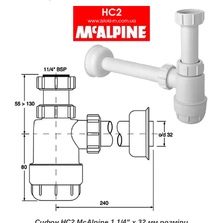
Сифон HC2 McAlpine 1 1/4" x 32 мм розміри