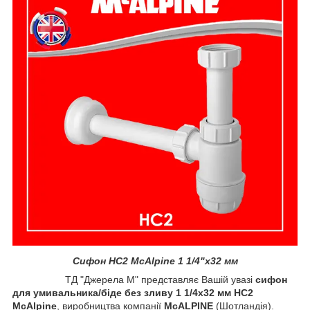
Сифон HC2 McAlpine 1 1/4"x32 мм
ТД "Джерела М" представляє Вашій увазі
сифон
для умивальника/біде без зливу 1 1/4x32 мм HC2
McAlpine
, виробництва компанії
McALPINE
(Шотландія).