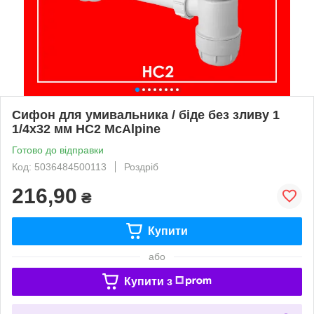
Сифон для умивальника / біде без зливу 1
1/4x32 мм HC2 McAlpine
Готово до відправки
Код: 5036484500113
Роздріб
216,90
₴
Купити
або
Купити з