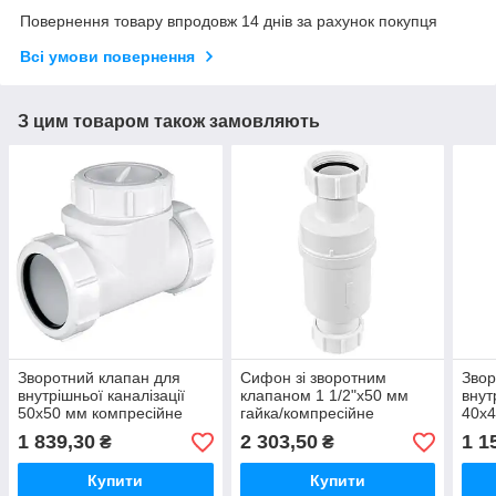
Повернення товару впродовж 14 днів за рахунок покупця
Всі умови повернення
З цим товаром також замовляють
Зворотний клапан для
Сифон зі зворотним
Звор
внутрішньої каналізації
клапаном 1 1/2"x50 мм
внут
50х50 мм компресійне
гайка/компресійне
40х4
з'єднання Z2850-NRV
з'єднання MACVALVE-18
NRV-
1 839,30
2 303,50
1 1
₴
₴
McAlpine
McALPINE
з'єд
Купити
Купити