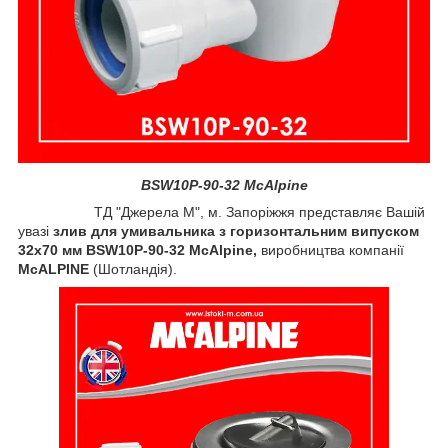
BSW10P-90-32 McAlpine
ТД "Джерела М", м. Запоріжжя представляє Вашій
увазі
злив для умивальника з горизонтальним випуском
32x70 мм BSW10P-90-32 McAlpine,
виробництва компанії
McALPINE
(Шотландія).