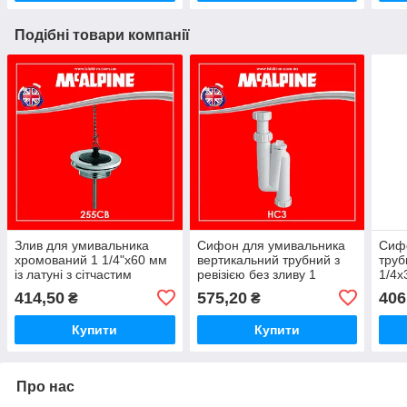
Подібні товари компанії
Злив для умивальника
Сифон для умивальника
Сиф
хромований 1 1/4"x60 мм
вертикальний трубний з
труб
із латуні з сітчастим
ревізією без зливу 1
1/4x
фільтром 255CB
1/4х32 мм HC3 McALPINE
McAl
414,50
575,20
406
₴
₴
McALPINE
Купити
Купити
Про нас