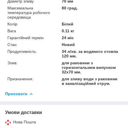
Діаметр зливу
70 мм
Максимальна
80 град.
температура робочого
середовища
Колір
Білий
Вага
0.11 кг
Гарантійний термін
24 міс
Стан
Новий
Продуктивність:
34 л/хв. за водяного стовпа
120 мм.
Злив:
для раковини з
горизонтальним випуском
32x70 мм.
Призначення:
для зливу води з раковини
в каналізаційний струм.
Приховати
Умови доставки
Нова Пошта