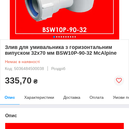
Злив для умивальника з горизонтальним
випуском 32x70 мм BSW10P-90-32 McAlpine
Немає в наявності
Код: 5036484500038
Роздріб
335,70
₴
Опис
Характеристики
Доставка
Оплата
Умови п
Опис