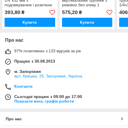
1/4"x32 мм з
вертикальний трубний з
труб
подовжувачем і розеткою
ревізією без зливу 1
1/4x
без сливу HC23 McAlpine
1/4х32 мм HC3 McALPINE
McAl
393,80
575,20
406
₴
₴
Купити
Купити
Про нас
97% позитивних з 133 відгуків за рік
Працює з 30.08.2013
м. Запоріжжя
вул. Кияшка, 26, Запоріжжя, Україна
Контакти
Сьогодні працює з 09:00 до 17:00
Показати весь графік роботи
Про нас