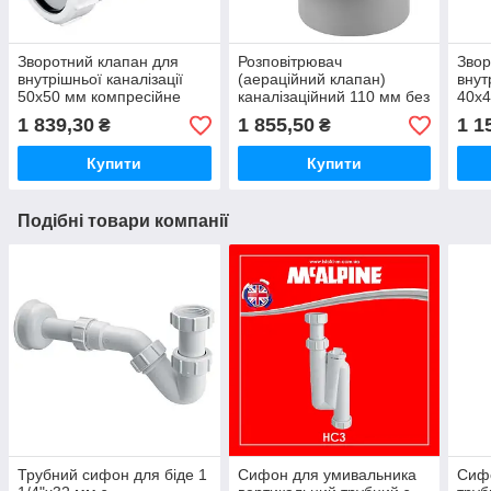
Зворотний клапан для
Розповітрювач
Звор
внутрішньої каналізації
(аераційний клапан)
внут
50х50 мм компресійне
каналізаційний 110 мм без
40х4
з'єднання Z2850-NRV
манжета McALPINE
NRV-
1 839,30
1 855,50
1 1
₴
₴
McAlpine
HC47P
з'єд
Купити
Купити
Подібні товари компанії
Трубний сифон для біде 1
Сифон для умивальника
Сиф