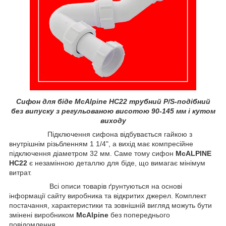
Сифон для біде McAlpine HC22 трубний P/S-подібний
без випуску з регульованою висотою 90-145 мм і кутом
виходу
Підключення сифона відбувається гайкою з
внутрішнім різьбленням 1 1/4", а вихід має компресійне
підключення діаметром 32 мм. Саме тому сифон
McALPINE
HC22
є незамінною деталлю для біде, що вимагає мінімум
витрат.
Всі описи товарів ґрунтуються на основі
інформації сайту виробника та відкритих джерел. Комплект
постачання, характеристики та зовнішній вигляд можуть бути
змінені виробником
McAlpine
без попереднього
повідомлення.