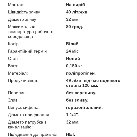
Монтаж
На виріб
Швидкість зливу
49 літр/хв
Діаметр зливу
32 мм
Максимальна
80 град.
температура робочого
середовища
Колір
Білий
Гарантійний термін
24 міс
Стан
Новий
Вага:
0,150 кг.
Матеріал:
поліпропілен.
Продуктивність:
49 л/хв. під час водяного
стовпа 120 мм.
Перелив:
без переливу.
Злив:
без зливу.
Випуск сифона:
горизонтальний.
Діаметр приєднання:
1.1/4”.
Діаметр патрубка в
32 мм.
каналізацію:
Під'єднання до пральної
НЕТ.