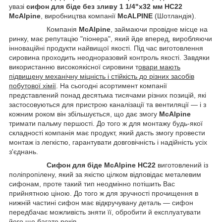
увазі
сифон для біде без зливу 1 1/4"х32 мм HC22
McAlpine
, виробництва компанії
McALPINE
(Шотландія).
Компанія
McAlpine
, займаючи провідне місце на
ринку, має репутацію "піонера", який йде вперед, виробляючи
інноваційні продукти найвищої якості. Під час виготовлення
сировина проходить неодноразовий контроль якості. Завдяки
використанню високоякісної сировини т
овари мають
підвищену механічну міцність і стійкість до різних засобів
побутової хімії
. На сьогодні асортимент компанії
представлений понад десятьма тисячами різних позицій, які
застосовуються для пристрою каналізації та вентиляції — і з
кожним роком він збільшується, що дає змогу
McAlpine
тримати пальму першості. До того ж для монтажу будь-якої
складності компанія має продукт, який дасть змогу провести
монтаж із легкістю, гарантувати довговічність і надійність усіх
з'єднань.
Сифон для біде McAlpine HC22
виготовлений із
поліпропілену, який за якістю цілком відповідає металевим
сифонам, проте такий тип неодмінно потішить Вас
прийнятною ціною. До того ж для зручності прочищення в
нижній частині сифон має відкручувану деталь — сифон
передбачає можливість зняти її, обробити й експлуатувати
його ще багато років.