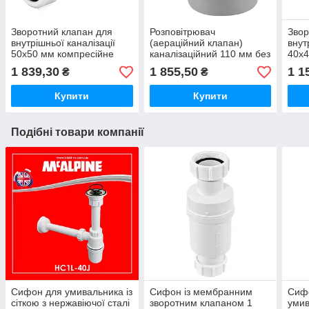
Зворотний клапан для
Розповітрювач
Звор
внутрішньої каналізації
(аераційний клапан)
внут
50х50 мм компресійне
каналізаційний 110 мм без
40х4
з'єднання Z2850-NRV
манжета McALPINE
NRV-
1 839,30
1 855,50
1 1
₴
₴
McAlpine
HC47P
з'єд
Купити
Купити
Подібні товари компанії
Сифон для умивальника із
Сифон із мембранним
Сифо
сіткою з нержавіючої сталі
зворотним клапаном 1
умив