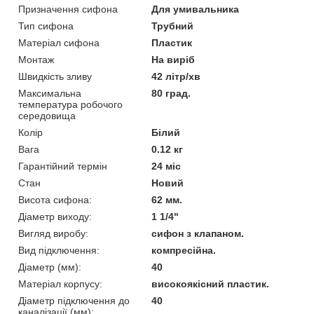
Призначення сифона
Для умивальника
Тип сифона
Трубний
Матеріал сифона
Пластик
Монтаж
На виріб
Швидкість зливу
42 літр/хв
Максимальна
80 град.
температура робочого
середовища
Колір
Білий
Вага
0.12 кг
Гарантійний термін
24 міс
Стан
Новий
Висота сифона:
62 мм.
Діаметр виходу:
1 1/4"
Вигляд виробу:
сифон з клапаном.
Вид підключення:
компресійна.
Діаметр (мм):
40
Матеріал корпусу:
високоякісний пластик.
Діаметр підключення до
40
каналізації (мм):