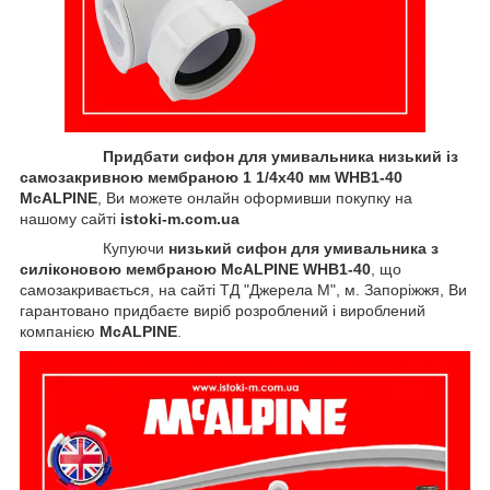
Придбати сифон для умивальника низький із
самозакривною мембраною 1 1/4х40 мм WHB1-40
McALPINE
, Ви можете онлайн оформивши покупку на
нашому сайті
istoki-m.com.ua
Купуючи
низький сифон для умивальника з
силіконовою мембраною McALPINE WHB1-40
, що
самозакривається, на сайті ТД "Джерела М", м. Запоріжжя, Ви
гарантовано придбаєте виріб розроблений і вироблений
компанією
McALPINE
.