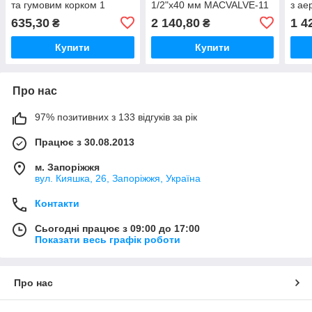
та гумовим корком 1
1/2"х40 мм MACVALVE-11
з ае
1/4х40 мм HC1L-40J
McAlpine
без 
635,30
2 140,80
1 4
₴
₴
McAlpine
McA
Купити
Купити
Про нас
97% позитивних з 133 відгуків за рік
Працює з 30.08.2013
м. Запоріжжя
вул. Кияшка, 26, Запоріжжя, Україна
Контакти
Сьогодні працює з 09:00 до 17:00
Показати весь графік роботи
Про нас