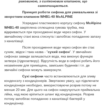
раковиною, з силіконовим клапаном, що
самоочищається.
Принцип роботи сифона для умивальника зі
зворотним клапаном WHB1-40 McALPINE
Усередині пластикового корпусу сифону
McAlpine
WHB1-40
закріплена сплющена гумова трубка, яка
відкривається при проходженні води через сифон. У
звичайному стані вона стиснута і запобігає попаданню запаху
з каналізації.
Після проходження води через сифон він стає
сухим, звідси і така назва - "
сухий сифон
". У звичайних
сифонах завжди залишається вода, яка виконує функцію
затвора (гідрозатвору). Відсутність води в сифоні робить його
незамінним для приміщень, заміських будинків і т.п. де
звичайні сифони можуть замерзнути.
Сухі сифони
часто встановлюються для зливу
конденсату з кондиціонерів. Звертаємо увагу, що підключати
кондиціонери необхідно, використовуючи розрив потоку не
менше 20 мм. Для цього на сифон накручується приймальна
лійка, над якою кріпиться шланг від кондиціонера. Розрив
потоку запобігає попаданню з каналізації бактерій у
кондиціонер.