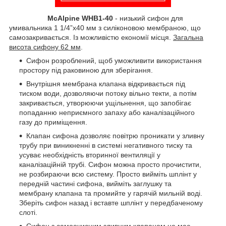
McAlpine WHB1-40
- низький сифон для
умивальника 1 1/4”х40 мм з силіконовою мембраною, що
самозакривається. Із можливістю економії місця.
Загальна
висота сифону 62 мм
.
Сифон розроблений, щоб уможливити використання
простору під раковиною для зберігання.
Внутрішня мембрана клапана відкривається під
тиском води, дозволяючи потоку вільно текти, а потім
закривається, утворюючи ущільнення, що запобігає
попаданню неприємного запаху або каналізаційного
газу до приміщення.
Клапан сифона дозволяє повітрю проникати у зливну
трубу при виникненні в системі негативного тиску та
усуває необхідність вторинної вентиляції у
каналізаційній трубі. Сифон можна просто прочистити,
не розбираючи всю систему. Просто вийміть шплінт у
передній частині сифона, вийміть заглушку та
мембрану клапана та промийте у гарячій мильній воді.
Зберіть сифон назад і вставте шплінт у передбаченому
слоті.
Сифон з самоочисним зливним клапаном не має