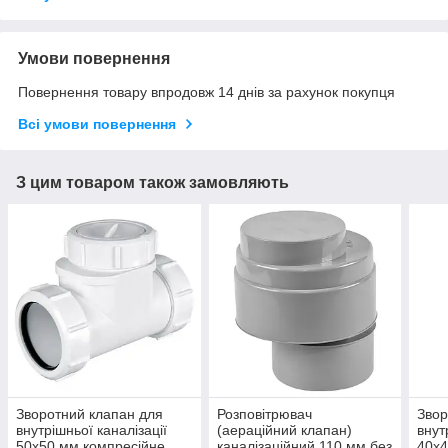
Умови повернення
Повернення товару впродовж 14 днів за рахунок покупця
Всі умови повернення
З цим товаром також замовляють
Зворотний клапан для
Розповітрювач
Звор
внутрішньої каналізації
(аераційний клапан)
внут
50х50 мм компресійне
каналізаційний 110 мм без
40х4