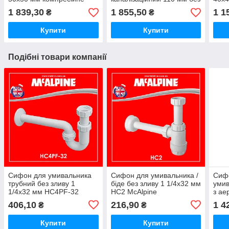
з'єднання Z2850-NRV
манжета McALPINE
NRV-
1 839,30
1 855,50
1 1
₴
₴
McAlpine
HC47P
з'єд
Купити
Купити
Подібні товари компанії
Сифон для умивальника
Сифон для умивальника /
Сифо
трубний без зливу 1
біде без зливу 1 1/4x32 мм
умив
1/4x32 мм HC4PF-32
HC2 McAlpine
з ае
McAlpine
без 
406,10
216,90
1 4
₴
₴
McA
Купити
Купити