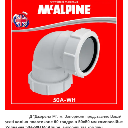
ТД "Джерела М", м. Запоріжжя представляє Вашій
увазі
коліно пластикове 90 градусів 50х50 мм компресійне
з'єднання 50A-WH McAlpine
, виробництва компанії