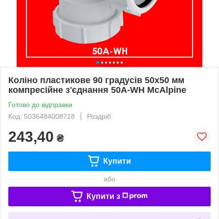
Коліно пластикове 90 градусів 50х50 мм
компресійне з'єднання 50A-WH McAlpine
Готово до відправки
Код: 5036484008718
Роздріб
243,40
₴
Купити
або
Купити з