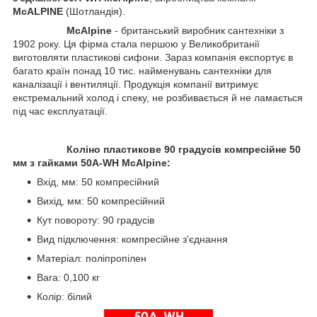
McALPINE
(Шотландія).
McAlpine
- британський виробник сантехніки з
1902 року. Ця фірма стала першою у Великобританії
виготовляти пластикові сифони. Зараз компанія експортує в
багато країн понад 10 тис. найменувань сантехніки для
каналізації і вентиляції. Продукція компанії витримує
екстремальний холод і спеку, не розбивається й не ламається
під час експлуатації.
Коліно пластикове 90 градусів компресійне 50
мм з гайками 50A-WH McAlpine:
Вхід, мм: 50 компресійний
Вихід, мм: 50 компресійний
Кут повороту: 90 градусів
Вид підключення: компресійне з'єднання
Матеріал: поліпропілен
Вага: 0,100 кг
Колір: білий