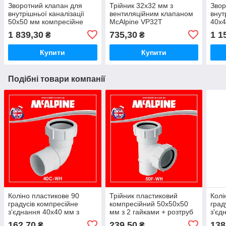
Зворотний клапан для
Трійник 32х32 мм з
Звор
внутрішньої каналізації
вентиляційним клапаном
внут
50х50 мм компресійне
McAlpine VP32T
40х4
з'єднання Z2850-NRV
NRV-
1 839,30
735,30
1 1
₴
₴
McAlpine
з'єд
Купити
Купити
Подібні товари компанії
Коліно пластикове 90
Трійник пластиковий
Колі
градусів компресійне
компресійний 50х50х50
град
з'єднання 40х40 мм з
мм з 2 гайками + розтруб
з'єд
гайкою 40C-WH McAlpine
50F-WH McAlpine
32D
162,70
239,50
138
₴
₴