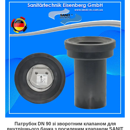
Патрубок DN 90 зі зворотним клапаном для
внутрішнього бачка з посиленим клапаном SANIT