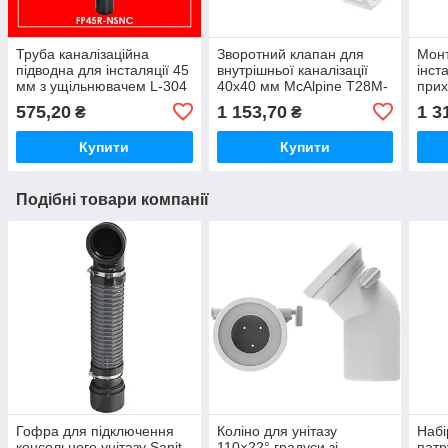
Труба каналізаційна
Зворотний клапан для
Монт
підводна для інсталяції 45
внутрішньої каналізації
інст
мм з ущільнювачем L-304
40х40 мм McAlpine T28M-
прих
мм чорна FP45R-NSNC
NRV-40 (компресійне
FPK
575,20
1 153,70
1 3
₴
₴
McALPINE
з'єднання)
Купити
Купити
Подібні товари компанії
Гофра для підключення
Коліно для унітазу
Набі
консольного унітазу Sanit
110×22° градуси зі
патр