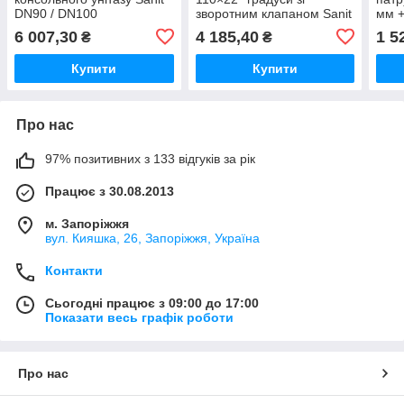
DN90 / DN100
зворотним клапаном Sanit
мм +
(58.938.00..0000)
58.112.01..0000
хром
6 007,30
4 185,40
1 5
₴
₴
SAN
Купити
Купити
Про нас
97% позитивних з 133 відгуків за рік
Працює з 30.08.2013
м. Запоріжжя
вул. Кияшка, 26, Запоріжжя, Україна
Контакти
Сьогодні працює з 09:00 до 17:00
Показати весь графік роботи
Про нас