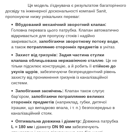
Ця модель з'єднувача є результатом багаторічного
досвіду та інженерної доскональності компанії Sanit,
пропонуючи низку унікальних переваг:
Вбудований механічний зворотний клапан:
Головна перевага цього патрубка. Клапан автоматично
відкривається для пропуску стоків і надійно
закривається,
запобігаючи зворотному потоку води
,
а також
потраплянню сторонніх предметів
в унітаз.
Захист від гризунів:
Задня частина стулки
клапана облицьована нержавіючою сталлю
. Це не
тільки підсилює конструкцію, а й робить її
стійкою до
укусів щурів
, забезпечуючи безпрецедентний рівень
захисту від проникнення гризунів із каналізаційної
системи.
Запобігання засмічень:
Клапан також слугує
бар'єром,
запобігаючи потраплянню великих
сторонніх предметів
(наприклад, губки, дитячої
іграшки, що випадково впала, і т. п.) безпосередньо в
каналізаційний стояк.
Оптимальна довжина і діаметр:
Довжина патрубка
L = 180 мм
і діаметр
DN 90 мм
забезпечують