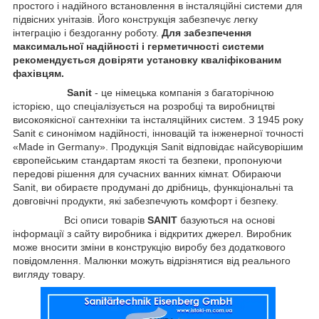
простого і надійного встановлення в інсталяційні системи для
підвісних унітазів. Його конструкція забезпечує легку
інтеграцію і бездоганну роботу.
Для забезпечення
максимальної надійності і герметичності системи
рекомендується довіряти установку кваліфікованим
фахівцям.
Sanit
- це німецька компанія з багаторічною
історією, що спеціалізується на розробці та виробництві
високоякісної сантехніки та інсталяційних систем. З 1945 року
Sanit є синонімом надійності, інновацій та інженерної точності
«Made in Germany». Продукція Sanit відповідає найсуворішим
європейським стандартам якості та безпеки, пропонуючи
передові рішення для сучасних ванних кімнат. Обираючи
Sanit, ви обираєте продумані до дрібниць, функціональні та
довговічні продукти, які забезпечують комфорт і безпеку.
Всі описи товарів
SANIT
базуються на основі
інформації з сайту виробника і відкритих джерел. Виробник
може вносити зміни в конструкцію виробу без додаткового
повідомлення. Малюнки можуть відрізнятися від реального
вигляду товару.