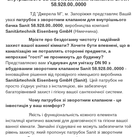
58.928.00..0000
ТД "Джерела М", м. Запоріжжя представляє Вашій
увазі
патрубок з зворотним клапаном для внутрішнього
бачка Sanit 58.928.00..0000
, виробництва компанії
Sanitärtechnik Eisenberg GmbH
(Німеччина).
Мрієте про бездоганну чистоту і надійний
захист вашої ванної кімнати? Хочете бути впевнені, що в
каналізацію не потраплять сторонні предмети, а
непрохані "гості" не проникнуть до будинку?
Представляємо вам
з'єднувач для унітазу DN 90 з
вбудованим зворотним клапаном Sanit 58.928.00..0000
-
інноваційне рішення від провідного німецького виробника
Sanitärtechnik Eisenberg GmbH (Sanit)
. Цей патрубок не
просто з'єднує унітаз з інсталяцією, він забезпечує
багаторівневий захист і гігієну вашої сантехнічної системи.
Чому патрубок зі зворотним клапаном - це
інвестиція у ваш комфорт?
Якість і функціональність кожного елемента
інсталяції критично важливі для довговічності та гігієни вашої
ванної кімнати. Звичайні з'єднувачі не можуть забезпечити той
рівень захисту, який пропонує патрубок Sanit зі зворотним