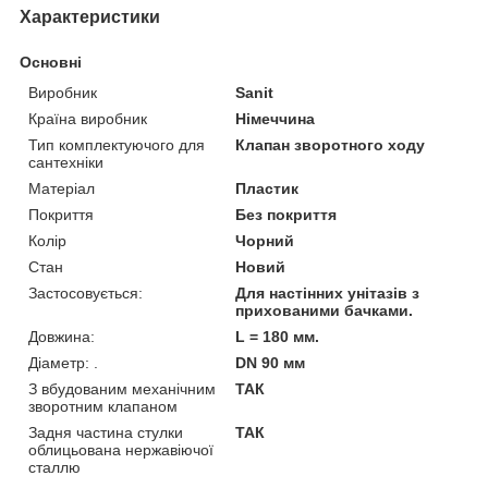
Характеристики
Основні
Виробник
Sanit
Країна виробник
Німеччина
Тип комплектуючого для
Клапан зворотного ходу
сантехніки
Матеріал
Пластик
Покриття
Без покриття
Колір
Чорний
Стан
Новий
Застосовується:
Для настінних унітазів з
прихованими бачками.
Довжина:
L = 180 мм.
Діаметр: .
DN 90 мм
З вбудованим механічним
ТАК
зворотним клапаном
Задня частина стулки
ТАК
облицьована нержавіючої
сталлю