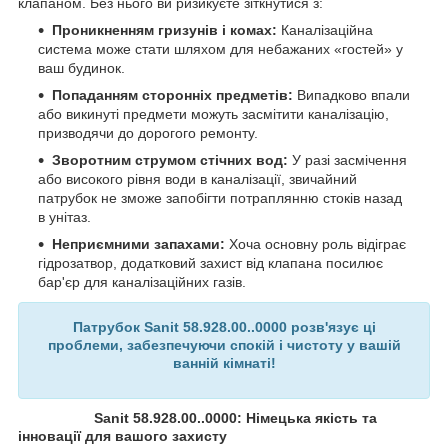
клапаном. Без нього ви ризикуєте зіткнутися з:
Проникненням гризунів і комах:
Каналізаційна
система може стати шляхом для небажаних «гостей» у
ваш будинок.
Попаданням сторонніх предметів:
Випадково впали
або викинуті предмети можуть засмітити каналізацію,
призводячи до дорогого ремонту.
Зворотним струмом стічних вод:
У разі засмічення
або високого рівня води в каналізації, звичайний
патрубок не зможе запобігти потраплянню стоків назад
в унітаз.
Неприємними запахами:
Хоча основну роль відіграє
гідрозатвор, додатковий захист від клапана посилює
бар'єр для каналізаційних газів.
Патрубок Sanit 58.928.00..0000 розв'язує ці
проблеми, забезпечуючи спокій і чистоту у вашій
ванній кімнаті!
Sanit 58.928.00..0000: Німецька якість та
інновації для вашого захисту