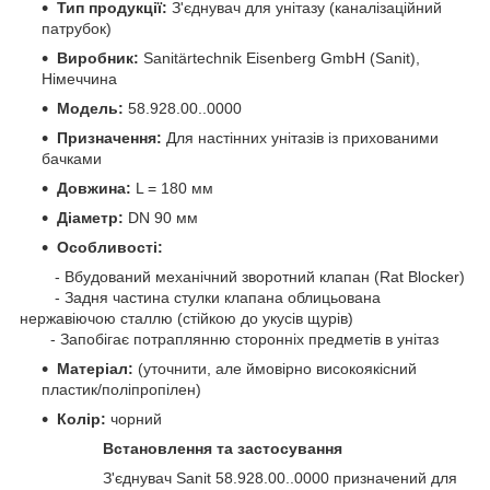
Тип продукції:
З'єднувач для унітазу (каналізаційний
патрубок)
Виробник:
Sanitärtechnik Eisenberg GmbH (Sanit),
Німеччина
Модель:
58.928.00..0000
Призначення:
Для настінних унітазів із прихованими
бачками
Довжина:
L = 180 мм
Діаметр:
DN 90 мм
Особливості:
- Вбудований механічний зворотний клапан (Rat Blocker)
- Задня частина стулки клапана облицьована
нержавіючою сталлю (стійкою до укусів щурів)
- Запобігає потраплянню сторонніх предметів в унітаз
Матеріал:
(уточнити, але ймовірно високоякісний
пластик/поліпропілен)
Колір:
чорний
Встановлення та застосування
З'єднувач Sanit 58.928.00..0000 призначений для