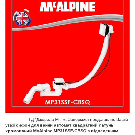
ТД "Джерела М", м. Запоріжжя представляє Вашій
увазі
сифон для ванни автомат квадратний латунь
хромований McAlpine MP31SSF-CBSQ з відведенням