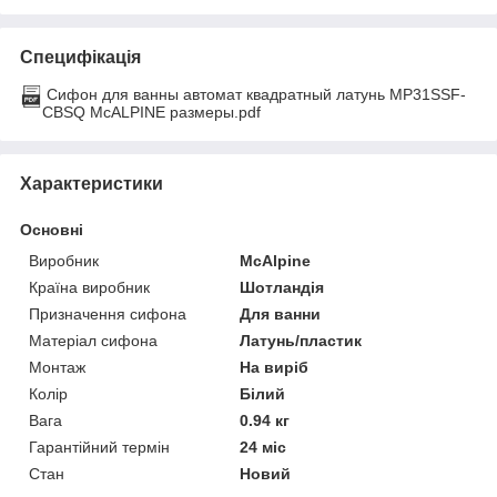
Специфікація
Сифон для ванны автомат квадратный латунь MP31SSF-
CBSQ McALPINE размеры.pdf
Характеристики
Основні
Виробник
McAlpine
Країна виробник
Шотландія
Призначення сифона
Для ванни
Матеріал сифона
Латунь/пластик
Монтаж
На виріб
Колір
Білий
Вага
0.94 кг
Гарантійний термін
24 міс
Стан
Новий