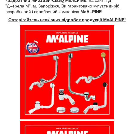
квадратний MP31SSF-CBSQ McALPINE
на сайті ТД
"Джерела М", м. Запоріжжя, Ви гарантовано купуєте виріб,
розроблений і вироблений компанією
McALPINE
.
Остерігайтесь неякісних підробок продукції McALPINE!