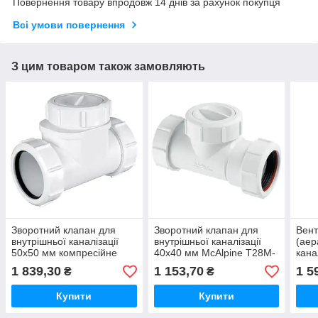
Повернення товару впродовж 14 днів за рахунок покупця
Всі умови повернення
З цим товаром також замовляють
Зворотний клапан для
Зворотний клапан для
Вент
внутрішньої каналізації
внутрішньої каналізації
(аер
50х50 мм компресійне
40х40 мм McAlpine T28M-
кана
з'єднання Z2850-NRV
NRV-40 (компресійне
комп
1 839,30
1 153,70
1 5
₴
₴
McAlpine
з'єднання)
HC48
Купити
Купити