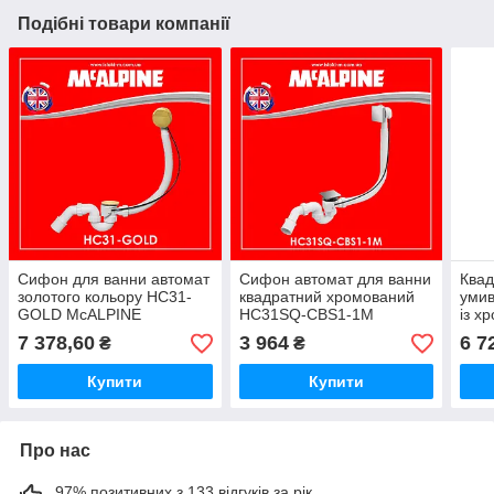
Подібні товари компанії
Сифон для ванни автомат
Сифон автомат для ванни
Квад
золотого кольору HC31-
квадратний хромований
умив
GOLD McALPINE
HC31SQ-CBS1-1M
із х
McALPINE
зли
7 378,60
3 964
6 7
₴
₴
McAl
Купити
Купити
Про нас
97% позитивних з 133 відгуків за рік