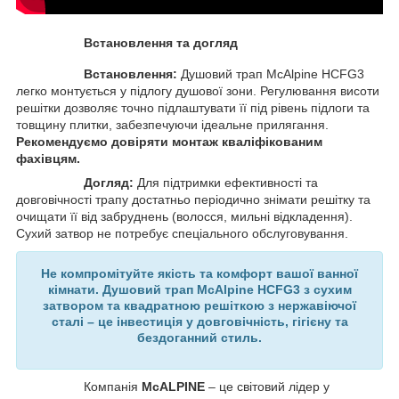
Встановлення та догляд
Встановлення:
Душовий трап McAlpine HCFG3
легко монтується у підлогу душової зони. Регулювання висоти
решітки дозволяє точно підлаштувати її під рівень підлоги та
товщину плитки, забезпечуючи ідеальне прилягання.
Рекомендуємо довіряти монтаж кваліфікованим
фахівцям.
Догляд:
Для підтримки ефективності та
довговічності трапу достатньо періодично знімати решітку та
очищати її від забруднень (волосся, мильні відкладення).
Сухий затвор не потребує спеціального обслуговування.
Не компромітуйте якість та комфорт вашої ванної
кімнати. Душовий трап McAlpine HCFG3 з сухим
затвором та квадратною решіткою з нержавіючої
сталі – це інвестиція у довговічність, гігієну та
бездоганний стиль.
Компанія
McALPINE
– це світовий лідер у