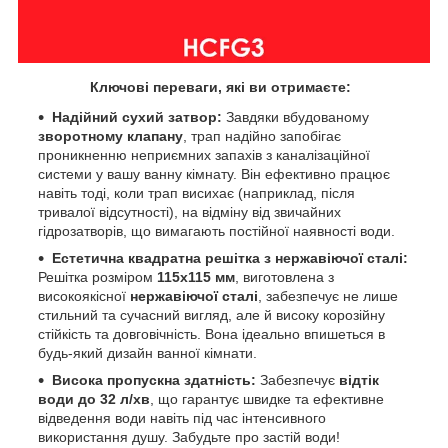
Ключові переваги, які ви отримаєте:
Надійний сухий затвор:
Завдяки вбудованому
зворотному клапану
, трап надійно запобігає
проникненню неприємних запахів з каналізаційної
системи у вашу ванну кімнату. Він ефективно працює
навіть тоді, коли трап висихає (наприклад, після
тривалої відсутності), на відміну від звичайних
гідрозатворів, що вимагають постійної наявності води.
Естетична квадратна решітка з нержавіючої сталі:
Решітка розміром
115х115 мм
, виготовлена з
високоякісної
нержавіючої сталі
, забезпечує не лише
стильний та сучасний вигляд, але й високу корозійну
стійкість та довговічність. Вона ідеально впишеться в
будь-який дизайн ванної кімнати.
Висока пропускна здатність:
Забезпечує
відтік
води до 32 л/хв
, що гарантує швидке та ефективне
відведення води навіть під час інтенсивного
використання душу. Забудьте про застій води!