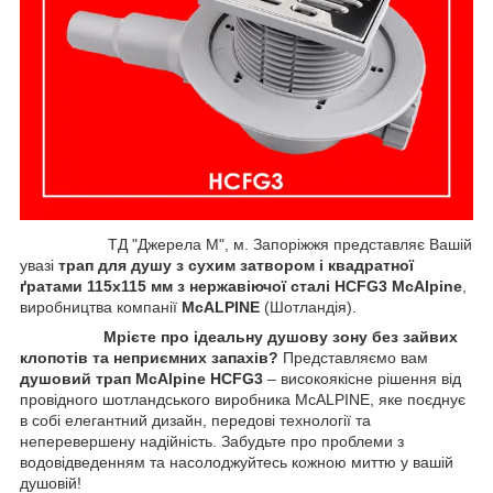
ТД "Джерела М", м. Запоріжжя представляє Вашій
увазі
трап для душу з сухим затвором
і квадратної
ґратами
115х115 мм з нержавіючої сталі HCFG3 McAlpine
,
виробництва компанії
McALPINE
(Шотландія).
Мрієте про ідеальну душову зону без зайвих
клопотів та неприємних запахів?
Представляємо вам
душовий трап McAlpine HCFG3
– високоякісне рішення від
провідного шотландського виробника McALPINE, яке поєднує
в собі елегантний дизайн, передові технології та
неперевершену надійність. Забудьте про проблеми з
водовідведенням та насолоджуйтесь кожною миттю у вашій
душовій!