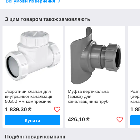
Всі умови повернення
З цим товаром також замовляють
Зворотний клапан для
Муфта вертикальна
Розп
внутрішньої каналізації
(врізка) для
(аер
50х50 мм компресійне
каналізаційних труб
кана
з'єднання Z2850-NRV
110/50 мм
ман
1 839,30
1 8
₴
McAlpine
BOSSCONN110-50-GR
HC4
McAlpine
426,10
₴
Купити
Подібні товари компанії