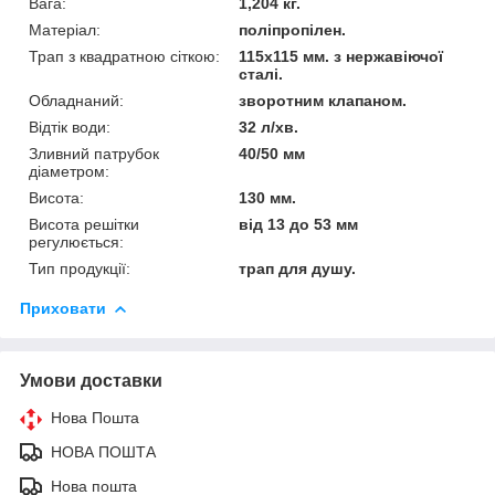
Вага:
1,204 кг.
Матеріал:
поліпропілен.
Трап з квадратною сіткою:
115х115 мм. з нержавіючої
сталі.
Обладнаний:
зворотним клапаном.
Відтік води:
32 л/хв.
Зливний патрубок
40/50 мм
діаметром:
Висота:
130 мм.
Висота решітки
від 13 до 53 мм
регулюється:
Тип продукції:
трап для душу.
Приховати
Умови доставки
Нова Пошта
НОВА ПОШТА
Нова пошта