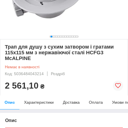
Трап для душу з сухим затвором і гратами
115х115 мм з нержавіючої сталі HCFG3
McALPINE
Немає в наявності
Код: 5036484043214
Роздріб
2 561,10
₴
Опис
Характеристики
Доставка
Оплата
Умови п
Опис