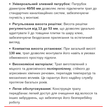
Універсальний зливний патрубок:
Патрубок
діаметром
40/50 мм
дозволяє легко підключити трап до
стандартних каналізаційних систем, забезпечуючи
гнучкість у монтажі.
Регульована висота решітки:
Висота решітки
регулюється від 13 до 53 мм
, що дозволяє ідеально
адаптувати її до товщини плитки та шару клею,
забезпечуючи бездоганне прилягання та естетичний
вигляд.
Компактна висота установки:
При загальній висоті
130 мм
, трап дозволяє монтувати його навіть в умовах
обмеженого простору підлоги.
Високоякісні матеріали:
Трап виготовлений з
міцного та довговічного
поліпропілену
, стійкого до
агресивних хімічних речовин, перепадів температур та
механічних впливів. Це гарантує його надійну службу
протягом багатьох років.
Легке обслуговування:
Конструкція трапу
передбачає легкий доступ для очищення від волосся та
інших забруднень, що забезпечує його безперебійну
роботу.