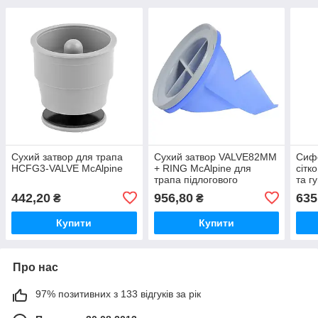
Сухий затвор для трапа
Сухий затвор VALVE82MM
Сифо
HCFG3-VALVE McAlpine
+ RING McAlpine для
сітк
трапа підлогового
та г
MRFGC3SSV-110 McAlpine
1/4х
442,20
956,80
635
₴
₴
McAl
Купити
Купити
Про нас
97% позитивних з 133 відгуків за рік