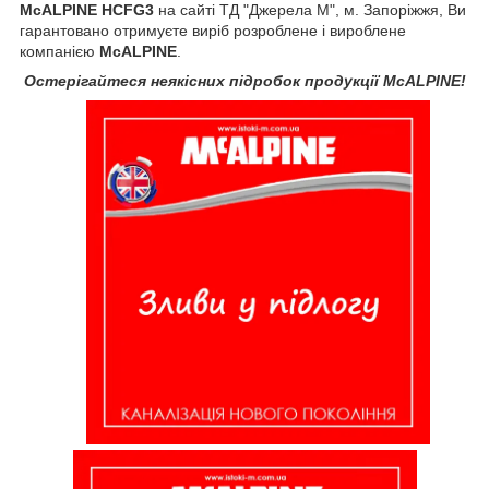
McALPINE HCFG3
на сайті ТД "Джерела М", м. Запоріжжя, Ви
гарантовано отримуєте виріб розроблене і вироблене
компанією
McALPINE
.
Остерігайтеся неякісних підробок продукції McALPINE!