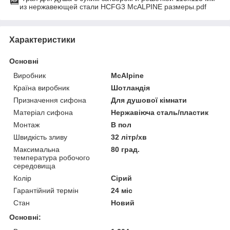
из нержавеющей стали HCFG3 McALPINE размеры.pdf
Характеристики
Основні
Виробник
McAlpine
Країна виробник
Шотландія
Призначення сифона
Для душової кімнати
Матеріал сифона
Нержавіюча сталь/пластик
Монтаж
В пол
Швидкість зливу
32 літр/хв
Максимальна
80 град.
температура робочого
середовища
Колір
Сірий
Гарантійний термін
24 міс
Стан
Новий
Основні: