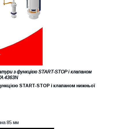
матури з функцією START-STOP і клапаном
VA 4363
N
функцією START-STOP і клапаном нижньої
ина 85 мм