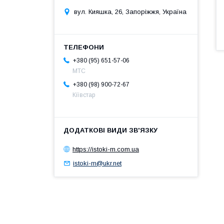
вул. Кияшка, 26, Запоріжжя, Україна
+380 (95) 651-57-06
MTC
+380 (98) 900-72-67
Кіївстар
https://istoki-m.com.ua
istoki-m@ukr.net