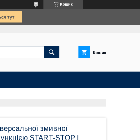
Кошик
Кошик
версальної змивної
функцією START-STOP і