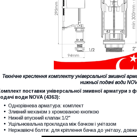
Технічне креслення комплекту універсальної змивної ар
нижньої подачі води NO
Комплект поставки універсальної змивної арматури з 
подачі води NOVA (4363):
Однорівнева арматура: комплект
Зливний механізм з хромованою кнопкою
Нижній впускний клапан:1/2"
Ущільнювальна прокладка між бачком і унітазом
Нержавіючі болти: для кріплення бачка до унітазу, довж