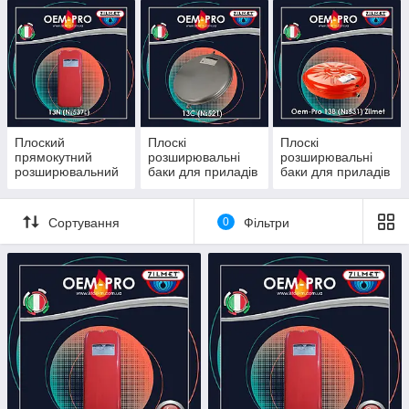
Zilmet OEM-Pro
Плоский
Плоскі
Плоскі
прямокутний
розширювальні
розширювальні
розширювальний
баки для приладів
баки для приладів
бак для приладів
опалення Zilmet
опалення Zilmet
опалення OEM-
Oem-Pro 13C
Oem-Pro 13B
Pro 13N (No537L)
(No521)
(No531)
Сортування
0
Фільтри
Zilmet