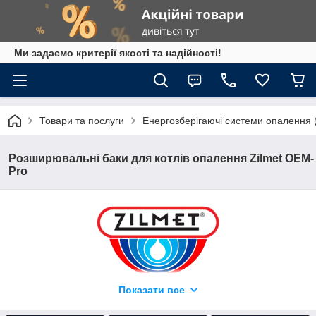
Ми задаємо критерії якості та надійності!
Товари та послуги
Енергозберігаючі системи опалення 
Розширювальні баки для котлів опалення Zilmet OEM-
Pro
Розширювальні баки для
Показати все
котлів опалення