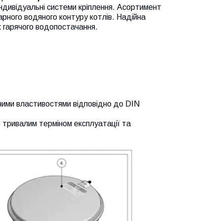
 індивідуальні системи кріплення. Асортимент
рного водяного контуру котлів. Надійна
х гарячого водопостачання.
чними властивостями відповідно до DIN
з тривалим терміном експлуатації та