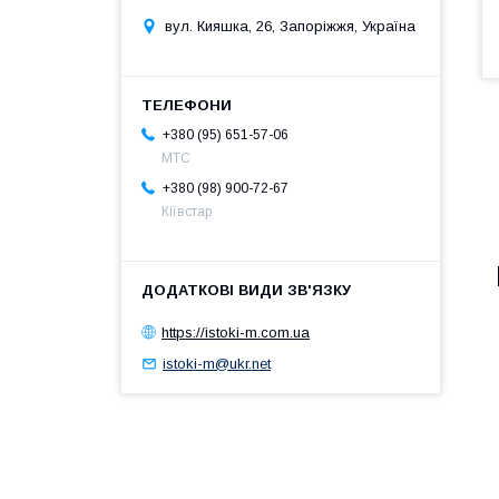
вул. Кияшка, 26, Запоріжжя, Україна
+380 (95) 651-57-06
MTC
+380 (98) 900-72-67
Кіївстар
https://istoki-m.com.ua
istoki-m@ukr.net