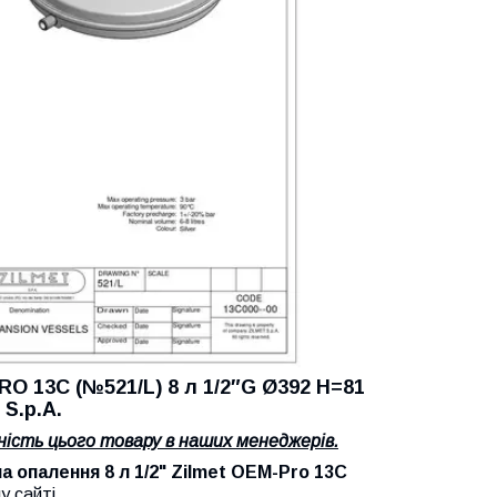
RO 13C
(№521/L) 8 л 1/2″G Ø392 H=81
 S.p.A.
ість цього товару в наших менеджерів.
палення 8 л 1/2"
Zilmet
OEM-Pro 13C
 сайті.