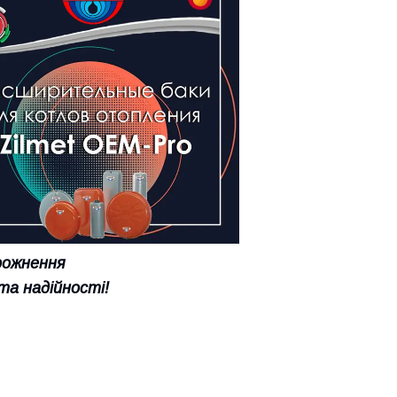
орожнення
та надійності!