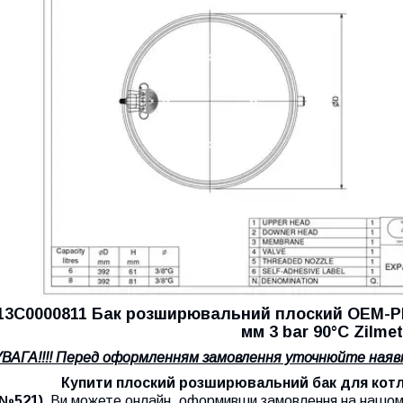
13C0000811 Бак розширювальний плоский OEM-P
мм 3 bar 90°C Zilmet
УВАГА!!!! Перед оформленням замовлення уточнюйте наявн
Купити плоский розширювальний бак для котла о
(№521),
Ви можете онлайн, оформивши замовлення на нашому