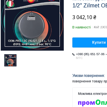
1/2" Zilmet 
3 042,10 ₴
В наявності
Код:
13C
Купити
+380 (95) 651-57-06
MTC
повернення товару п