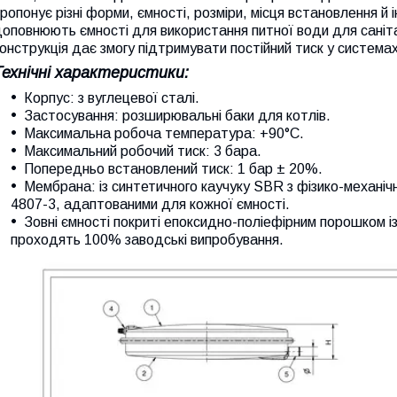
ропонує різні форми, ємності, розміри, місця встановлення й
оповнюють ємності для використання питної води для саніта
онструкція дає змогу підтримувати постійний тиск у система
Технічні характеристики:
Корпус: з вуглецевої сталі.
Застосування: розширювальні баки для котлів.
Максимальна робоча температура: +90°С.
Максимальний робочий тиск: 3 бара.
Попередньо встановлений тиск: 1 бар ± 20%.
Мембрана: із синтетичного каучуку SBR з фізико-механі
4807-3, адаптованими для кожної ємності.
Зовні ємності покриті епоксидно-поліефірним порошком і
проходять 100% заводські випробування.