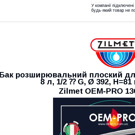
У компанії підключені
будь-який товар не п
Бак розширювальний плоский для
8 л, 1/2 ⁇ G, Ø 392, H=81 
Zilmet OEM-PRO
13