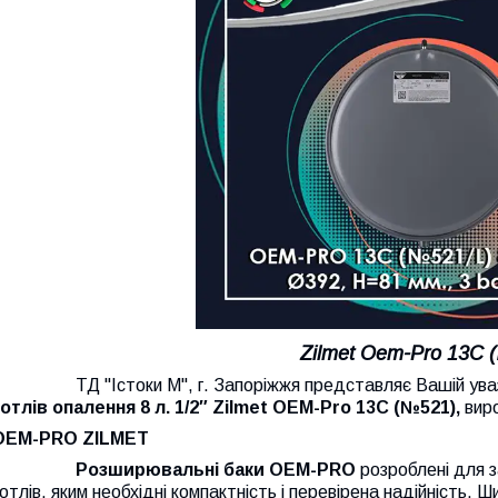
Zilmet Oem-Pro 13C 
ТД "Істоки М", г. Запоріжжя представляє Вашій ува
отлів опалення 8 л. 1/2″
Zilmet
OEM-Pro 13C (№521),
вир
OEM-PRO ZILMET
Розширювальні баки OEM-PRO
розроблені для з
отлів, яким необхідні компактність і перевірена надійність. 