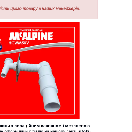
сть цього товару в наших менеджерів.
шини з аераційним клапаном і металевою
йн оформивши купівлю на нашому сайті
istoki-