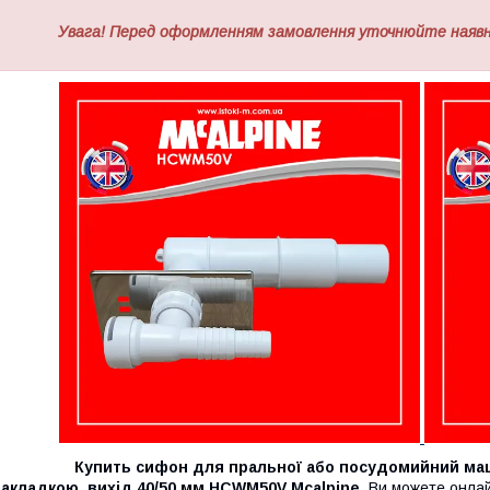
Увага! Перед оформленням замовлення уточнюйте наявні
Купить сифон для пральної або посудомийний
ма
накладкою, вихід 40/50 мм HCWM50V Mcalpine
, Ви можете онла