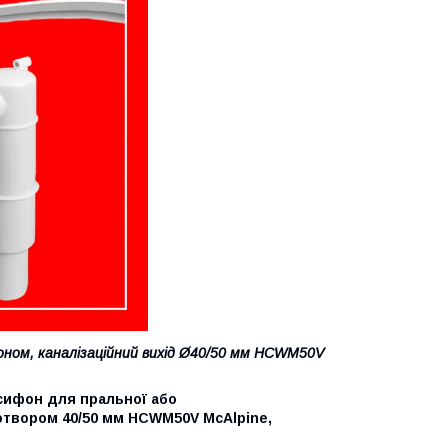
фоном, каналізаційний вихід Ø40/50 мм HCWM50V
сифон для пральної або
отвором 40/50 мм HCWM50V McAlpine,