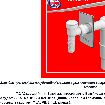
Злив для пральної та посудомийної машини з розпочиначем і си
Mcalpine
ТД "Джерела М", м. Запоріжжя представляє Вашій увазі
посудомийної машини з вентиляційним клапаном і зливним 
иробництва компанії
McALPINE
( Шотландії).