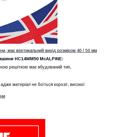
и, має вертикальний вихід розміром 40 / 50 мм
ини HC14WM50 McALPINE:
ною решіткою має вбудований тип,
адже матеріал не боїться корозії, високої
ини