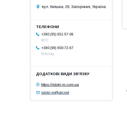
вул. Кияшка, 26, Запоріжжя, Україна
+380 (95) 651-57-06
MTC
+380 (98) 900-72-67
Кіївстар
https://istoki-m.com.ua
istoki-m@ukr.net