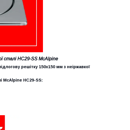
ої сталі HC29-SS McAlpine
підлогову решітку 150х150 мм з неіржавкої
 McAlpine
HC29-SS: