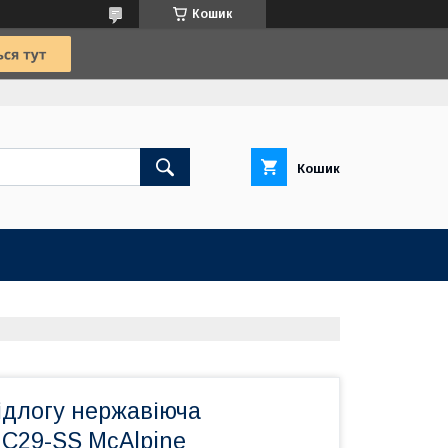
Кошик
Кошик
ідлогу нержавіюча
C29-SS McAlpine