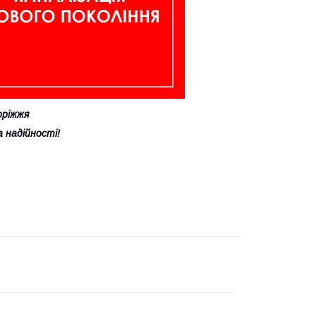
оріжжя
 надійності!