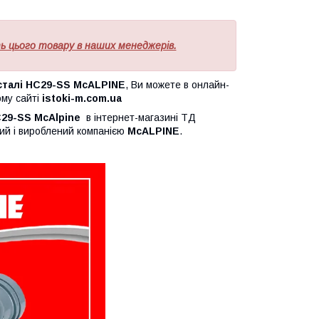
 цього товару в наших менеджерів.
алі HC29-SS McALPINE
, Ви можете в онлайн-
ому сайті
istoki-m.com.ua
C29-SS McAlpine
в інтернет-магазині ТД
ний і вироблений компанією
McALPINE
.