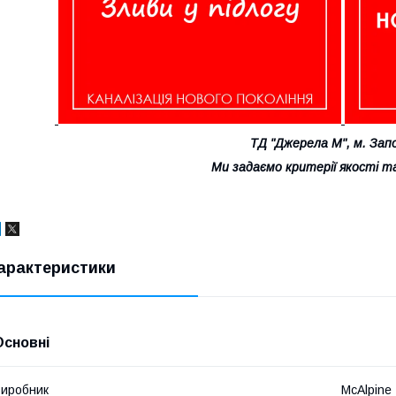
ТД "Джерела М", м. Зап
Ми задаємо критерії якості та
арактеристики
Основні
иробник
McAlpine