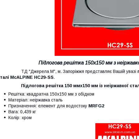
Підлогова решітка 150х150 мм з неіржавк
ТД "Джерела М", м. Запоріжжя представляє Вашій увазі
сталі McALPINE HC29-SS
.
Підлогова решітка 150 ммх150 мм із неіржавкої сталі
Решітка: квадратна 150х150 мм з обідком
Матеріал: неіржавка сталь
Призначення: елемент для водостоку
MRFG2
Вага: 0,439 кг
Колір: хром