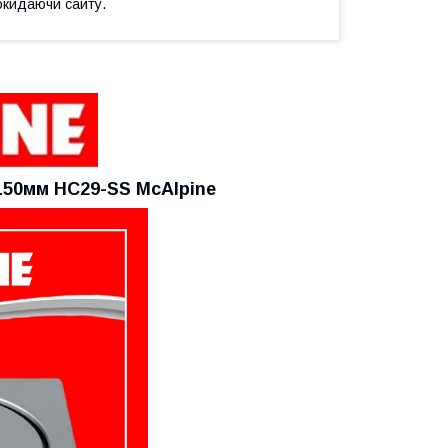
окидаючи сайту.
150мм
HC29-SS McAlpine