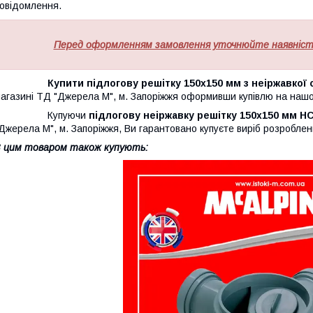
овідомлення.
Перед оформленням замовлення уточнюйте наявність
Купити підлогову решітку 150х150 мм з неіржавкої ст
агазині ТД "Джерела М", м. Запоріжжя оформивши купівлю на наш
Купуючи
підлогову неіржавку решітку 150х150 мм H
Джерела М", м. Запоріжжя, Ви гарантовано купуєте виріб розробле
 цим товаром також купують: