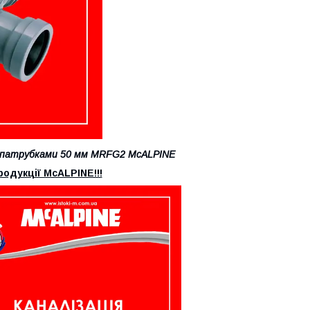
и патрубками 50 мм MRFG2 McALPINE
родукції McALPINE!!!