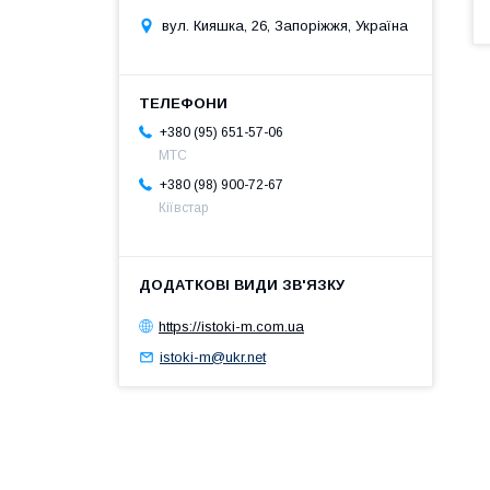
вул. Кияшка, 26, Запоріжжя, Україна
+380 (95) 651-57-06
MTC
+380 (98) 900-72-67
Кіївстар
https://istoki-m.com.ua
istoki-m@ukr.net