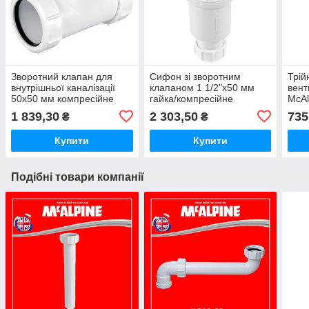
Зворотний клапан для
Сифон зі зворотним
Трій
внутрішньої каналізації
клапаном 1 1/2"x50 мм
вент
50х50 мм компресійне
гайка/компресійне
McAl
з'єднання Z2850-NRV
з'єднання MACVALVE-18
1 839,30
2 303,50
735
₴
₴
McAlpine
McALPINE
Купити
Купити
Подібні товари компанії