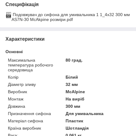
Специфікація
Подовжувач до сифона для умивальника 1 1_4х32 300 мм
AS7N-30 McAkpine розміри.pdf
Характеристики
Основні
Максимальна
80 град.
температура робочого
середовища
Колір
Білий
Діаметр зливу
32 мм
Виробник
McAlpine
Монтаж
На виріб
Довжина
300 мм
Призначення сифона
Для умивальника
Матеріал сифона
Пластик
Країна виробник
Шотландія
Вага:
0,061 кг.