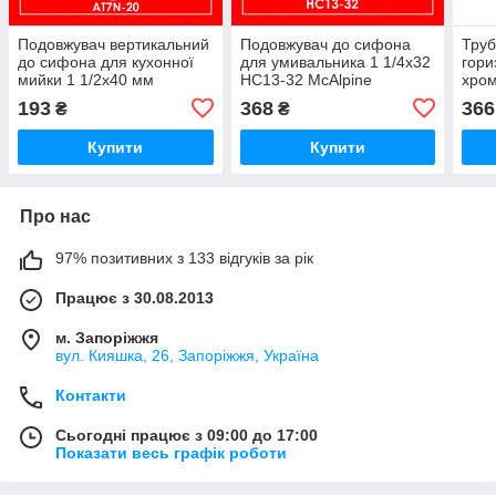
Подовжувач вертикальний
Подовжувач до сифона
Труб
до сифона для кухонної
для умивальника 1 1/4х32
гори
мийки 1 1/2x40 мм
HC13-32 McAlpine
хром
довжина 200 мм. AT7N-20
умив
193
368
366
₴
₴
McAlpine
RS2 
Купити
Купити
Про нас
97% позитивних з 133 відгуків за рік
Працює з 30.08.2013
м. Запоріжжя
вул. Кияшка, 26, Запоріжжя, Україна
Контакти
Сьогодні працює з 09:00 до 17:00
Показати весь графік роботи