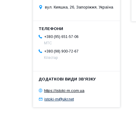
вул. Кияшка, 26, Запоріжжя, Україна
+380 (95) 651-57-06
MTC
+380 (98) 900-72-67
Кіївстар
https://istoki-m.com.ua
istoki-m@ukr.net