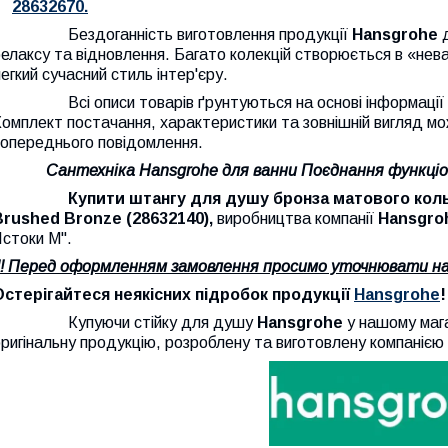
28632670.
Бездоганність виготовлення продукції
Hansgrohe
елаксу та відновлення. Багато колекцій створюється в «нева
егкий сучасний стиль інтер'єру.
Всі описи товарів ґрунтуються на основі інформації са
омплект постачання, характеристики та зовнішній вигляд мо
попереднього повідомлення.
Сантехніка
Hansgrohe
для ванни
Поєднання функціо
Купити штангу для душу бронза матового кольору 
Brushed Bronze (28632140),
виробництва компанії
Hansgro
Істоки М".
!!! Перед оформленням замовлення просимо уточнювати на
Остерігайтеся неякісних підробок продукції
Hansgrohe
!
Купуючи стійку для душу
Hansgrohe
у нашому мага
ригінальну продукцію, розроблену та виготовлену компанією