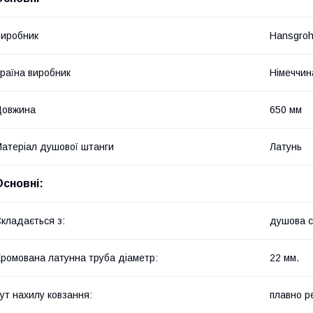
иробник
Hansgro
раїна виробник
Німеччин
Довжина
650 мм
атеріал душової штанги
Латунь
Основні:
кладається з:
душова с
ромована латунна труба діаметр:
22 мм.
ут нахилу ковзання:
плавно р