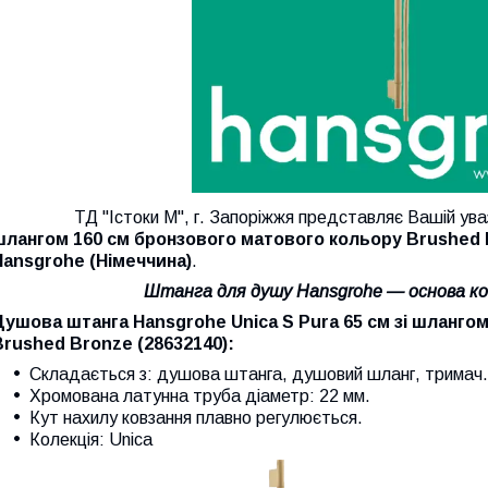
ТД "Істоки М", г. Запоріжжя представляє Вашій ува
шлангом
160 см
бронзового матового кольору Brushed 
Hansgrohe
(Німеччина)
.
Штанга для душу Hansgrohe — основа ко
Душова штанга Hansgrohe Unica S Pura 65 см зі шланго
Brushed Bronze (28632140)
:
Складається з: душова штанга, душовий шланг, тримач.
Хромована латунна труба діаметр: 22 мм.
Кут нахилу ковзання плавно регулюється.
Колекція: Unica