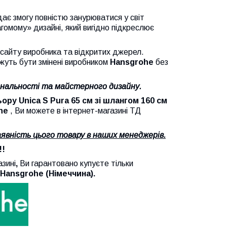
дає змогу повністю занурюватися у світ
гомому» дизайні, який вигідно підкреслює
йту виробника та відкритих джерел.
жуть бути змінені виробником
Hansgrohe
без
нальності та майстерного дизайну.
Unica S Pura 65 см зі шлангом 160 см
he
, Ви можете в інтернет-магазині ТД
явність цього товару в наших менеджерів.
!!
зині
,
Ви
гарантовано
купуєте тільки
Hansgrohe
(Німеччина).