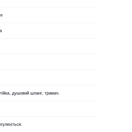
he
а
тійка, душовий шланг, тримач.
егулюється.