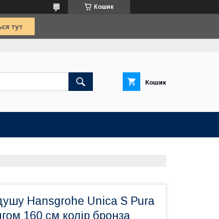
Кошик
Кошик
душу Hansgrohe Unica S Pura
нгом 160 см колір бронза