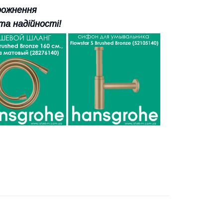
орожнення
та надійності!