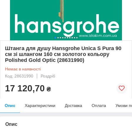
Штанга для душу Hansgrohe Unica S Pura 90
см зі шлангом 160 см золотого кольору
Polished Gold Optic (28631990)
Немає в наявності
Код: 28631990
Роздріб
17 120,70
₴
Опис
Характеристики
Доставка
Оплата
Умови п
Опис