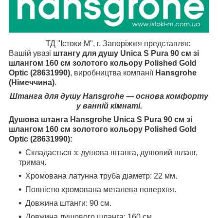
ТД "Істоки М", г. Запоріжжя представляє
Вашій увазі
штангу для душу Unica S Pura 90 см зі
шлангом
160 см
золотого кольору Polished Gold
Optic (28631990)
, виробництва компанії
Hansgrohe
(Німеччина)
.
Штанга для душу Hansgrohe — основа комфорту
у ванній кімнаті.
Душова штанга Hansgrohe Unica S Pura 90 см зі
шлангом
160 см
золотого кольору
Polished Gold
Optic (28631990)
:
Складається з: душова штанга, душовий шланг,
тримач.
Хромована латунна труба діаметр: 22 мм.
Повністю хромована металева поверхня.
Довжина штанги: 90 см.
Довжина душового шланга: 160 см.