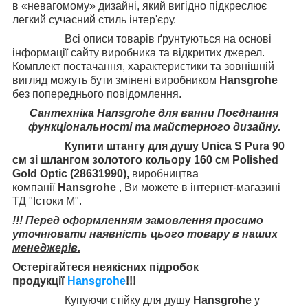
в «невагомому» дизайні, який вигідно підкреслює
легкий сучасний стиль інтер'єру.
Всі описи товарів ґрунтуються на основі
інформації сайту виробника та відкритих джерел.
Комплект постачання, характеристики та зовнішній
вигляд можуть бути змінені виробником
Hansgrohe
без попереднього повідомлення.
Сантехніка
Hansgrohe
для ванни
Поєднання
функціональності та майстерного дизайну.
Купити штангу для душу Unica S Pura 90
см зі шлангом золотого кольору 160 см Polished
Gold Optic (28631990),
виробництва
компанії
Hansgrohe
, Ви можете в інтернет-магазині
ТД "Істоки М".
!!! Перед оформленням замовлення просимо
уточнювати наявність цього товару в наших
менеджерів.
Остерігайтеся неякісних підробок
продукції
Hansgrohe
!!!
Купуючи стійку для душу
Hansgrohe
у