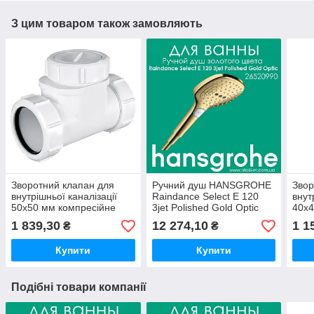
З цим товаром також замовляють
Зворотний клапан для
Ручний душ HANSGROHE
Звор
внутрішньої каналізації
Raindance Select E 120
внут
50х50 мм компресійне
3jet Polished Gold Optic
40х4
з'єднання Z2850-NRV
золотого кольору
NRV-
1 839,30
12 274,10
1 1
₴
₴
McAlpine
(26520990)
з'єд
Купити
Купити
Подібні товари компанії