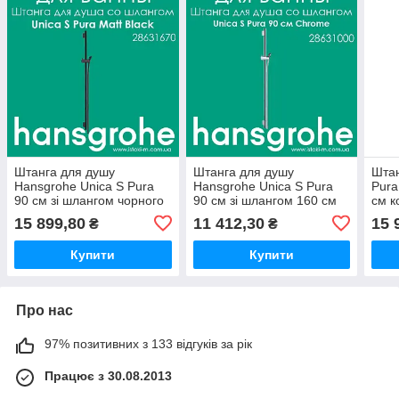
Штанга для душу
Штанга для душу
Штан
Hansgrohe Unica S Pura
Hansgrohe Unica S Pura
Pura
90 см зі шлангом чорного
90 см зі шлангом 160 см
см к
матового кольору 160 см
кольору хром Chrome
мато
15 899,80
11 412,30
15 
₴
₴
Matt Black (28631670)
(28631000)
Blac
Купити
Купити
Про нас
97% позитивних з 133 відгуків за рік
Працює з 30.08.2013