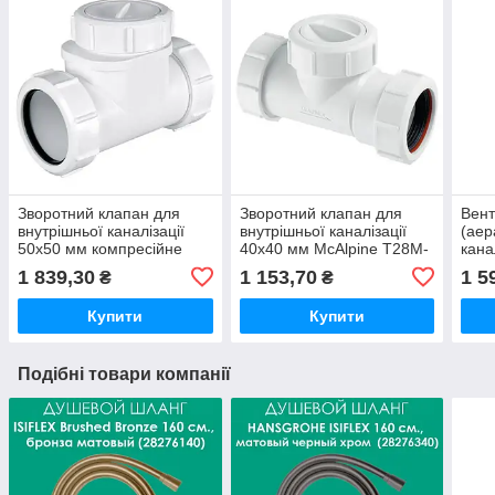
Зворотний клапан для
Зворотний клапан для
Вент
внутрішньої каналізації
внутрішньої каналізації
(аер
50х50 мм компресійне
40х40 мм McAlpine T28M-
кана
з'єднання Z2850-NRV
NRV-40 (компресійне
комп
1 839,30
1 153,70
1 5
₴
₴
McAlpine
з'єднання)
HC48
Купити
Купити
Подібні товари компанії