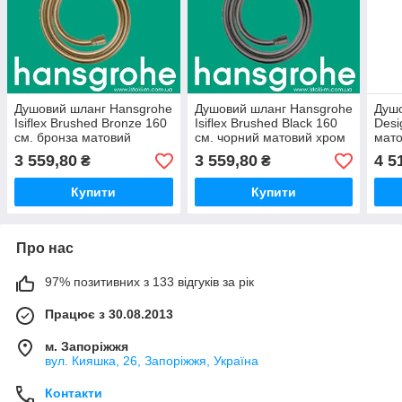
Душовий шланг Hansgrohe
Душовий шланг Hansgrohe
Душо
Isiflex Brushed Bronze 160
Isiflex Brushed Black 160
Desi
см. бронза матовий
см. чорний матовий хром
мато
(28276140)
(28276340)
Blac
3 559,80
3 559,80
4 5
₴
₴
Купити
Купити
Про нас
97% позитивних з 133 відгуків за рік
Працює з 30.08.2013
м. Запоріжжя
вул. Кияшка, 26, Запоріжжя, Україна
Контакти