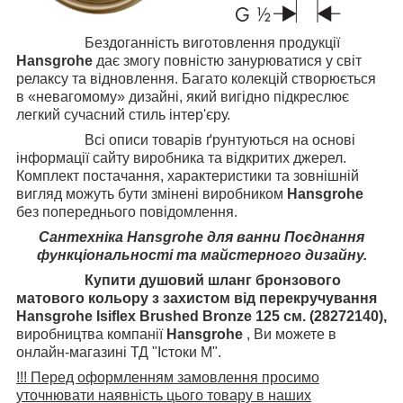
Бездоганність виготовлення продукції
Hansgrohe
дає змогу повністю занурюватися у світ
релаксу та відновлення. Багато колекцій створюється
в «невагомому» дизайні, який вигідно підкреслює
легкий сучасний стиль інтер'єру.
Всі описи товарів ґрунтуються на основі
інформації сайту виробника та відкритих джерел.
Комплект постачання, характеристики та зовнішній
вигляд можуть бути змінені виробником
Hansgrohe
без попереднього повідомлення.
Сантехніка
Hansgrohe
для ванни
Поєднання
функціональності та майстерного дизайну.
Купити душовий шланг бронзового
матового кольору з захистом від перекручування
Hansgrohe Isiflex Brushed Bronze
125 см. (28272140),
виробництва компанії
Hansgrohe
, Ви можете в
онлайн-магазині ТД "Істоки М".
!!! Перед оформленням замовлення просимо
уточнювати наявність цього товару в наших