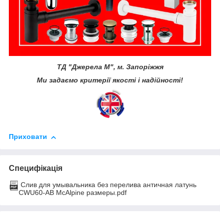
ТД "Джерела М", м. Запоріжжя
Ми задаємо критерії якості і надійності!
Приховати
Специфікація
Слив для умывальника без перелива античная латунь
CWU60-AB McAlpine размеры.pdf