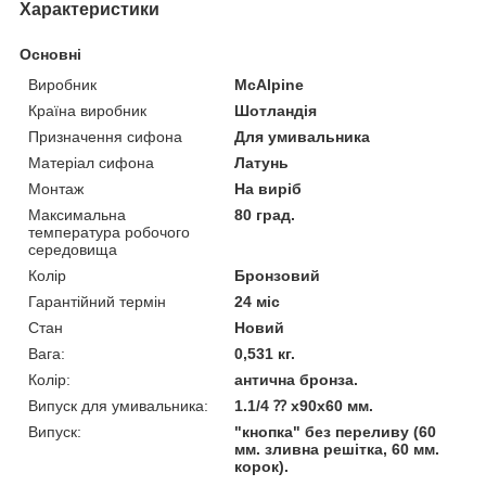
Характеристики
Основні
Виробник
McAlpine
Країна виробник
Шотландія
Призначення сифона
Для умивальника
Матеріал сифона
Латунь
Монтаж
На виріб
Максимальна
80 град.
температура робочого
середовища
Колір
Бронзовий
Гарантійний термін
24 міс
Стан
Новий
Вага:
0,531 кг.
Колір:
антична бронза.
Випуск для умивальника:
1.1/4 ⁇ x90x60 мм.
Випуск:
"кнопка" без переливу (60
мм. зливна решітка, 60 мм.
корок).