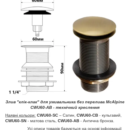
Злив "клік-клак" для умивальника без перелива McAlpine
CWU60-AB - технічний креслення
Наявні кольори:
CWU60-SC
– Сатин,
CWU60-CB
- кульгавий,
CWU60-SN
- матова сталь,
CWU60-AB
- Антична бронза.
Усі описи товарів базуються на основі інформації