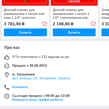
Донний клапан для
Донний клапан для
Злив
умивальника з латуні клік-
умивальника з латуні 1
квад
клак 1 1/4" золотого
1/4″ з механізмом клік-
пере
кольору CWP60-CB-GP-
клак чорного матового
мм 
3 781,90
2 198,90
3 2
₴
₴
PVD McALPINE
кольору CWP60MB
McAl
McAlpine
Купити
Купити
Про нас
97% позитивних з 133 відгуків за рік
Працює з 30.08.2013
м. Запоріжжя
вул. Кияшка, 26, Запоріжжя, Україна
Контакти
Сьогодні працює з 09:00 до 13:00
Показати весь графік роботи