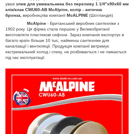
увазі
злив для умивальника без переливу 1 1/4″x90x60 мм
клік/клак CWU60-AB
McAlpine
, колір - антична
бронза,
виробництва компанії
McALPINE
(Шотландія).
McAlpine
- Британський виробник сантехніки з
1902 року. Ця фірма стала першою у Великобританії
виготовляти пластикові сифони. Зараз компанія експортує в
багато країн більше 10 тыс, найменш сантехніки для
каналізації і вентиляції. Продукція компанії витримує
екстремальний холод і спеку, не розбивається і не ламається
під час експлуатації.