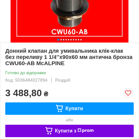
Донний клапан для умивальника клік-клак
без переливу 1 1/4″x90x60 мм антична бронза
CWU60-AB McALPINE
Готово до відправки
Код: 5036484027894
Роздріб
3 488,80
₴
Купити
або
Купити з