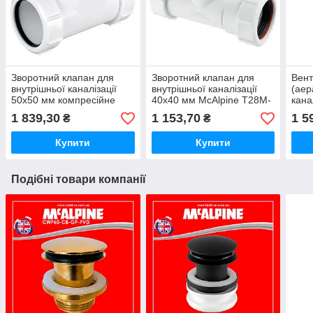
Зворотний клапан для
Зворотний клапан для
Вент
внутрішньої каналізації
внутрішньої каналізації
(аер
50х50 мм компресійне
40х40 мм McAlpine T28M-
кана
з'єднання Z2850-NRV
NRV-40 (компресійне
комп
1 839,30
1 153,70
1 5
₴
₴
McAlpine
з'єднання)
HC48
Купити
Купити
Подібні товари компанії