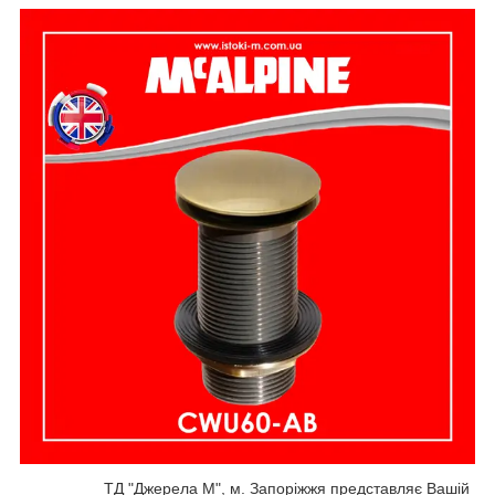
ТД "Джерела М", м. Запоріжжя представляє Вашій