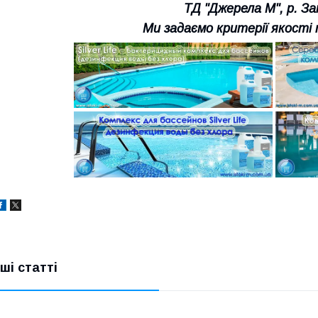
ТД "Джерела М", р. З
Ми задаємо критерії якості 
нші статті