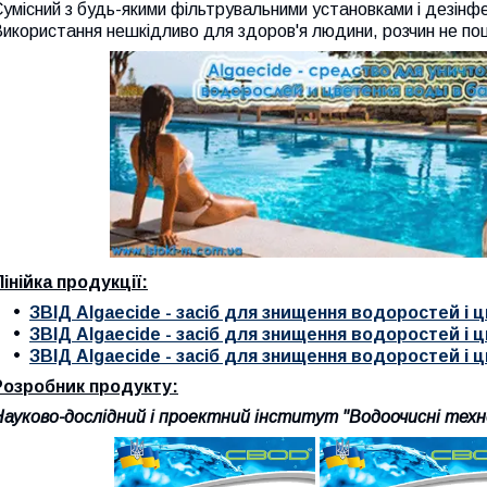
умісний з будь-якими фільтрувальними установками і дезінфе
икористання нешкідливо для здоров'я людини, розчин не по
інійка продукції:
ЗВІД Algaecide - засіб для знищення водоростей і цв
ЗВІД Algaecide - засіб для знищення водоростей і цв
ЗВІД Algaecide - засіб для знищення водоростей і цв
Розробник продукту:
ауково-дослідний і проектний інститут "Водоочисні технол