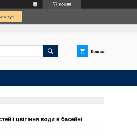
Кошик
Кошик
тей і цвітіння води в басейні