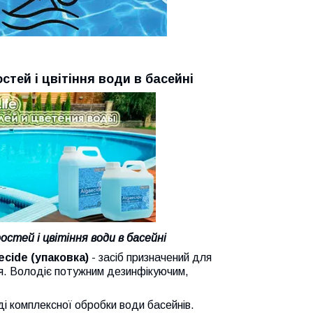
стей і цвітіння води в басейні
остей і цвітіння води в басейні
ecide (упаковка)
- засіб призначений для
я. Володіє потужним дезинфікуючим,
і комплексної обробки води басейнів.