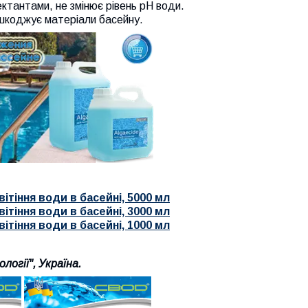
ктантами, не змінює рівень рН води.
шкоджує матеріали басейну.
ітіння води в басейні, 5000 мл
ітіння води в басейні, 3000 мл
ітіння води в басейні, 1000 мл
огії", Україна.