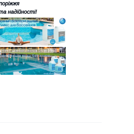
апоріжжя
та надійності!