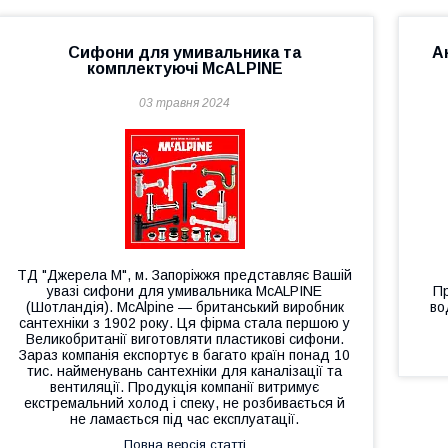
Сифони для умивальника та
А
комплектуючі McALPINE
03 травня 2024
ТД "Джерела М", м. Запоріжжя представляє Вашій
увазі сифони для умивальника McALPINE
Пр
(Шотландія). McAlpine — британський виробник
во
сантехніки з 1902 року. Ця фірма стала першою у
Великобританії виготовляти пластикові сифони.
Зараз компанія експортує в багато країн понад 10
тис. найменувань сантехніки для каналізації та
вентиляції. Продукція компанії витримує
екстремальний холод і спеку, не розбивається й
не ламається під час експлуатації.
Повна версія статті