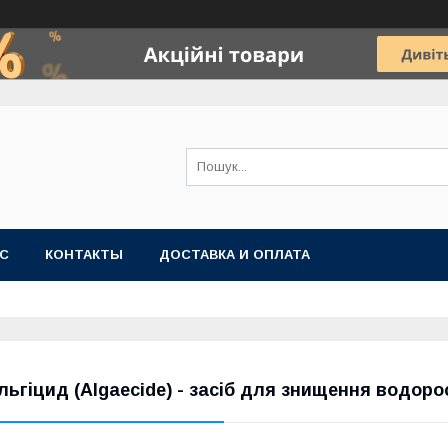
АС
КОНТАКТЫ
ДОСТАВКА И ОПЛАТА
льгіцид (Algaecide) - засіб для знищення водорос