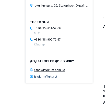
вул. Кияшка, 26, Запоріжжя, Україна
1
+380 (95) 651-57-06
MTC
+380 (98) 900-72-67
Кіївстар
https://istoki-m.com.ua
istoki-m@ukr.net
з