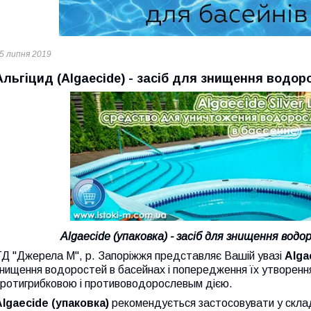
5 липня 2019
Альгіцид (Algaecide) - засіб для знищення водоро
Algaecide (упаковка) - засіб для знищення водор
ТД "Джерела М", р. Запоріжжя представляє Вашій увазі
Alga
нищення водоростей в басейнах і попередження їх утворенн
протигрибковою і противоводорослевым дією.
Algaecide (упаковка)
рекомендується застосовувати у склад