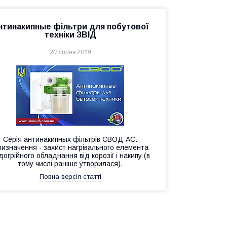
нтинакипные фільтри для побутової
техніки ЗВІД
20 липня 2019
Серія антинакипных фільтрів СВОД-АС.
изначення - захист нагрівального елемента
догрійного обладнання від корозії і накипу (в
тому числі раніше утворилася).
Повна версія статті