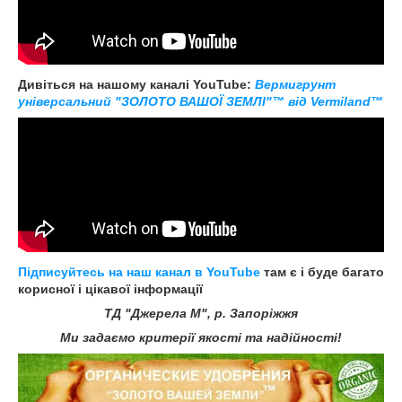
Дивіться на нашому каналі YouTube:
Вермигрунт
універсальний "ЗОЛОТО ВАШОЇ ЗЕМЛІ"™ від Vermiland™
Підписуйтесь на наш канал в YouTube
там є і буде багато
корисної і цікавої інформації
ТД "Джерела М", р. Запоріжжя
Ми задаємо критерії якості та надійності!