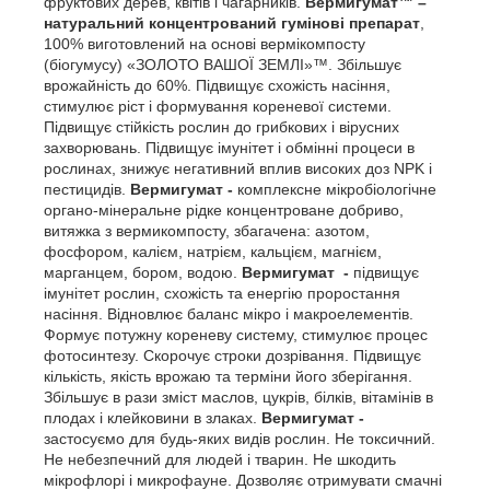
фруктових дерев, квітів і чагарників.
Вермигумат™ –
натуральний концентрований гумінові препарат
,
100% виготовлений на основі вермікомпосту
(біогумусу) «ЗОЛОТО ВАШОЇ ЗЕМЛІ»™. Збільшує
врожайність до 60%. Підвищує схожість насіння,
стимулює ріст і формування кореневої системи.
Підвищує стійкість рослин до грибкових і вірусних
захворювань. Підвищує імунітет і обмінні процеси в
рослинах, знижує негативний вплив високих доз NPK і
пестицидів.
Вермигумат
-
комплексне мікробіологічне
органо-мінеральне рідке концентроване добриво,
витяжка з вермикомпосту, збагачена: азотом,
фосфором, калієм, натрієм, кальцієм, магнієм,
марганцем, бором, водою.
Вермигумат
-
підвищує
імунітет рослин, схожість та енергію проростання
насіння. Відновлює баланс мікро і макроелементів.
Формує потужну кореневу систему, стимулює процес
фотосинтезу. Скорочує строки дозрівання. Підвищує
кількість, якість врожаю та терміни його зберігання.
Збільшує в рази зміст маслов, цукрів, білків, вітамінів в
плодах і клейковини в злаках.
Вермигумат
-
застосуємо для будь-яких видів рослин. Не токсичний.
Не небезпечний для людей і тварин. Не шкодить
мікрофлорі і микрофауне. Дозволяє отримувати смачні