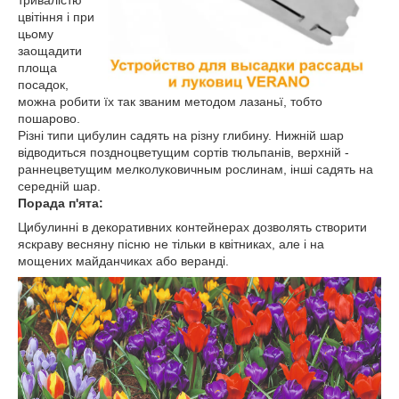
тривалістю
цвітіння і при
цьому
заощадити
площа
посадок,
можна робити їх так званим методом лазаньї, тобто
пошарово.
Різні типи цибулин садять на різну глибину. Нижній шар
відводиться поздноцветущим сортів тюльпанів, верхній -
раннецветущим мелколуковичным рослинам, інші садять на
середній шар.
Порада п'ята:
Цибулинні в декоративних контейнерах дозволять створити
яскраву весняну пісню не тільки в квітниках, але і на
мощених майданчиках або веранді.