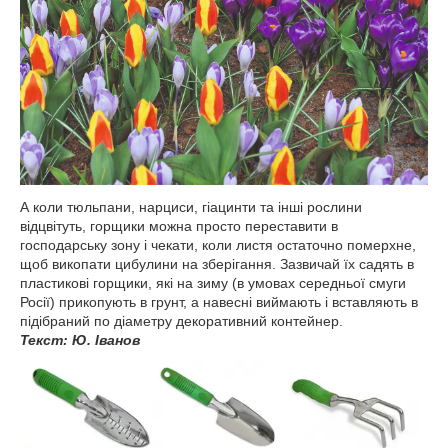
А коли тюльпани, нарциси, гіацинти та інші рослини
відцвітуть, горщики можна просто переставити в
господарську зону і чекати, коли листя остаточно померхне,
щоб викопати цибулини на зберігання. Зазвичай їх садять в
пластикові горщики, які на зиму (в умовах середньої смуги
Росії) прикопують в грунт, а навесні виймають і вставляють в
підібраний по діаметру декоративний контейнер.
Текст: Ю. Іванов