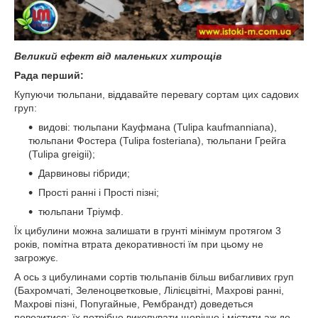
Великий ефект від маленьких хитрощів
Рада перший:
Купуючи тюльпани, віддавайте перевагу сортам цих садових
груп:
видові: тюльпани Кауфмана (Tulipa kaufmanniana),
тюльпани Фостера (Tulipa fosteriana), тюльпани Грейга
(Tulipa greigii);
Дарвиновы гібриди;
Прості ранні і Прості пізні;
тюльпани Тріумф.
Їх цибулини можна залишати в грунті мінімум протягом 3
років, помітна втрата декоративності їм при цьому не
загрожує.
А ось з цибулинами сортів тюльпанів більш вибагливих груп
(Бахромчаті, Зеленоцветковые, Лілієцвітні, Махрові ранні,
Махрові пізні, Попугайные, Рембрандт) доведеться
повозитися: їх потрібно викопувати щорічно і містити аж до