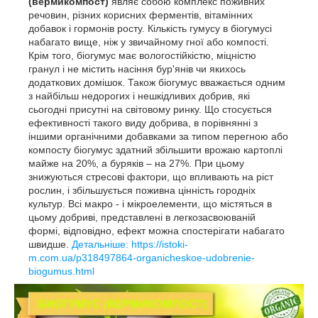
(вермикомпост)
являє собою комплекс поживних
речовин, різних корисних ферментів, вітамінних
добавок і гормонів росту. Кількість гумусу в біогумусі
набагато вище, ніж у звичайному гної або компості.
Крім того, біогумус має вологостійкістю, міцністю
гранул і не містить насіння бур'янів чи якихось
додаткових домішок. Також біогумус вважається одним
з найбільш недорогих і нешкідливих добрив, які
сьогодні присутні на світовому ринку. Що стосується
ефективності такого виду добрива, в порівнянні з
іншими органічними добавками за типом перегною або
компосту біогумус здатний збільшити врожаю картоплі
майже на 20%, а буряків – на 27%. При цьому
знижуються стресові фактори, що впливають на ріст
рослин, і збільшується поживна цінність городніх
культур. Всі макро - і мікроелементи, що містяться в
цьому добриві, представлені в легкозасвоюваній
формі, відповідно, ефект можна спостерігати набагато
швидше.
Детальніше: https://istoki-
m.com.ua/p318497864-organicheskoe-udobrenie-
biogumus.html