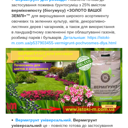
застосування поживна ґрунтосуміш з 25% вмістом
вермікомпосту (біогумусу)
«ЗОЛОТО ВАШОЇ
ЗЕМЛІ»™
для вирощування широкого асортименту
овочевих та зеленних культур, квітів, декоративно-
листяних дерев і чагарників, а також для використання
в ландшафтному озелененні при облаштуванні газонів,
розбивці парків і бульварів.
Детальніше: https://istoki-
m.com.ua/p537903455-vermigrunt-pochvosmes-dlya.html
Вермигрунт універсальний.
Вермигрунт
універсальний
це - повністю готова до застосування