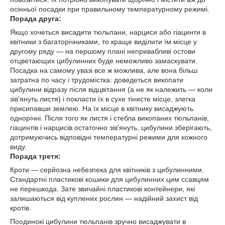
осінньої посадки при правильному температурному режимі.
Порада друга:
Якщо хочеться висадити тюльпани, нарциси або гіацинти в
квітники з багаторічниками, то краще виділити їм місце у
другому ряду — на першому плані непривабливі остови
отцветающих цибулинних буде неможливо замаскувати.
Посадка на самому увазі все ж можлива, але вона більш
затратна по часу і трудомістка: доведеться викопати
цибулини відразу після відцвітання (а не як належить — коли
зів'януть листя) і покласти їх в сухе тінисте місце, злегка
присипавши землею. На їх місце в квітнику висаджують
однорічні. Після того як листя і стебла викопаних тюльпанів,
гіацинтів і нарцисів остаточно зів'януть, цибулини зберігають,
дотримуючись відповідні температурні режими для кожного
виду.
Порада третя:
Кроти — серйозна небезпека для квітників з цибулинними.
Стандартні пластикові кошики для цибулинних цим ссавцям
не перешкода. Зате звичайні пластикові контейнери, які
залишаються від куплених рослин — надійний захист від
кротів.
Поодинокі цибулини тюльпанів зручно висаджувати в