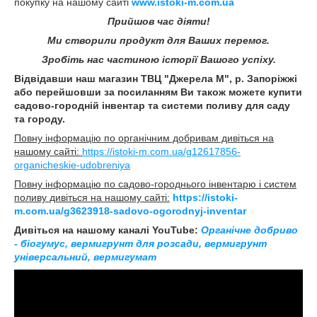
покупку на нашому сайті
www.istoki-m.com.ua
Прийшов час діяти!
Ми створили продукт для Ваших перемог.
Зробіть нас частиною історії Вашого успіху.
Відвідавши наш магазин ТВЦ "Джерела М", р. Запоріжжі
або перейшовши за посиланням Ви також можете купити
садово-городній інвентар та системи поливу для саду
та городу.
Повну інформацію по органічним добривам дивіться на
нашому сайті:
https://istoki-m.com.ua/g12617856-
organicheskie-udobreniya
Повну інформацію по садово-городнього інвентарю і систем
поливу дивіться на нашому сайті:
https://istoki-
m.com.ua/g3623918-sadovo-ogorodnyj-inventar
Дивіться на нашому каналі YouTube:
Органічне добриво
- біогумус, вермигрунт для розсади, вермигрунт
універсальний, вермигумат