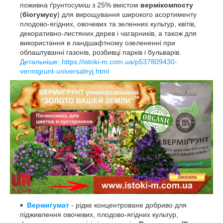
поживна ґрунтосуміш з 25% вмістом
вермікомпосту
(
біогумусу
) для вирощування широкого асортименту
плодово-ягідних, овочевих та зеленних культур, квітів,
декоративно-листяних дерев і чагарників, а також для
використання в ландшафтному озелененні при
облаштуванні газонів, розбивці парків і бульварів.
Детальніше: https://istoki-m.com.ua/p537809430-
vermigrunt-universalnyj.html
Вермигумат
- рідке концентроване добриво для
підживлення овочевих, плодово-ягідних культур,