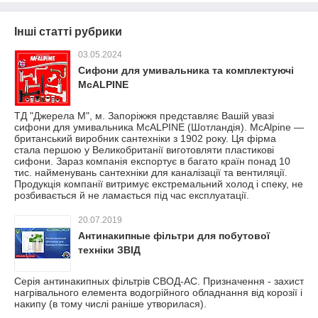
Інші статті рубрики
03.05.2024
Сифони для умивальника та комплектуючі
McALPINE
ТД "Джерела М", м. Запоріжжя представляє Вашій увазі
сифони для умивальника McALPINE (Шотландія). McAlpine —
британський виробник сантехніки з 1902 року. Ця фірма
стала першою у Великобританії виготовляти пластикові
сифони. Зараз компанія експортує в багато країн понад 10
тис. найменувань сантехніки для каналізації та вентиляції.
Продукція компанії витримує екстремальний холод і спеку, не
розбивається й не ламається під час експлуатації.
20.07.2019
Антинакипные фільтри для побутової
техніки ЗВІД
Серія антинакипных фільтрів СВОД-АС. Призначення - захист
нагрівального елемента водогрійного обладнання від корозії і
накипу (в тому числі раніше утворилася).