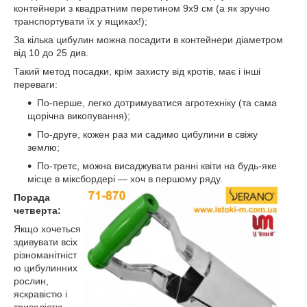
контейнери з квадратним перетином 9х9 см (а як зручно
транспортувати їх у ящиках!);
За кілька цибулин можна посадити в контейнери діаметром
від 10 до 25 див.
Такий метод посадки, крім захисту від кротів, має і інші
переваги:
По-перше, легко дотримуватися агротехніку (та сама
щорічна викопування);
По-друге, кожен раз ми садимо цибулини в свіжу
землю;
По-третє, можна висаджувати ранні квіти на будь-яке
місце в міксбордері — хоч в першому ряду.
Порада
четверта:
Якщо хочеться
здивувати всіх
різноманітніст
ю цибулинних
рослин,
яскравістю і