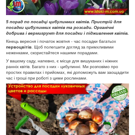
5 порад по посадці цибулинних квітів. Пристрій для
посадки цибулинних квітів та розсади. Органічні
добрива і вермигрунт для посадки і підживлення квітів.
Кінець вересня і початок жовтня - час посадки багатьох
первоцвітів
. Щоб полегшити догляд за примхливими
неженками, скористайтеся нашими порадами.
У вашому саду, напевно, є місце для вишуканих і ніжних
ранніх квітів. Багато з них - цибулинні. Ми розповімо про
простих правилах і прийомах, які допоможуть вам заощадити
час і гроші при роботі з цими рослинами.