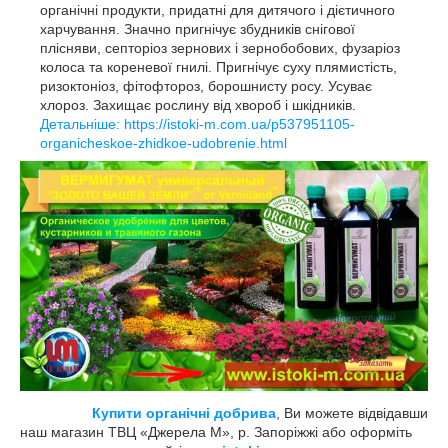
органічні продукти, придатні для дитячого і дієтичного
харчування. Значно пригнічує збудників снігової
плісняви, септоріоз зернових і зернобобових, фузаріоз
колоса та кореневої гнилі. Пригнічує суху плямистість,
ризоктоніоз, фітофтороз, борошнисту росу. Усуває
хлороз. Захищає рослину від хвороб і шкідників.
Детальніше: https://istoki-m.com.ua/p537951105-
organicheskoe-zhidkoe-udobrenie.html
Купити органічні добрива
, Ви можете відвідавши
наш магазин ТВЦ «Джерела М», р. Запоріжжі або оформіть