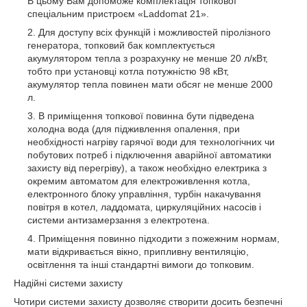
В цьому Вам допоможе комплектація топкової
спеціальним пристроєм «Laddomat 21».
Для доступу всіх функцій і можливостей піролізного
генератора, топковий бак комплектується
акумулятором тепла з розрахунку не менше 20 л/кВт,
тобто при установці котла потужністю 98 кВт,
акумулятор тепла повинен мати обсяг не менше 2000
л.
В приміщення топкової повинна бути підведена
холодна вода (для підживлення опалення, при
необхідності нагріву гарячої води для технологічних чи
побутових потреб і підключення аварійної автоматики
захисту від перегріву), а також необхідно електрика з
окремим автоматом для електроживлення котла,
електронного блоку управління, турбін накачування
повітря в котел, ладдомата, циркуляційних насосів і
системи антизамерзання з електротена.
Приміщення повинно підходити з пожежним нормам,
мати відкривається вікно, припливну вентиляцію,
освітлення та інші стандартні вимоги до топковим.
Надійні системи захисту
Чотири системи захисту дозволяє створити досить безпечні