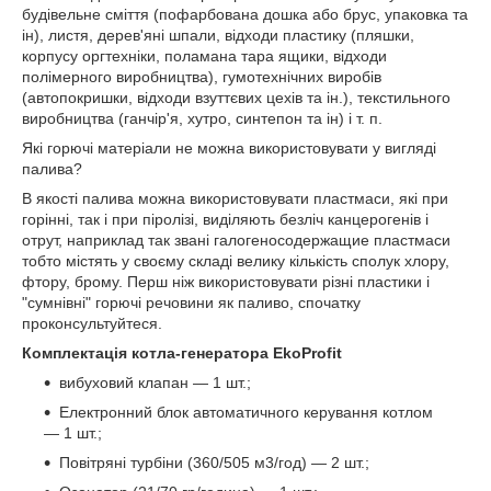
будівельне сміття (пофарбована дошка або брус, упаковка та
ін), листя, дерев'яні шпали, відходи пластику (пляшки,
корпусу оргтехніки, поламана тара ящики, відходи
полімерного виробництва), гумотехнічних виробів
(автопокришки, відходи взуттєвих цехів та ін.), текстильного
виробництва (ганчір'я, хутро, синтепон та ін) і т. п.
Які горючі матеріали не можна використовувати у вигляді
палива?
В якості палива можна використовувати пластмаси, які при
горінні, так і при піролізі, виділяють безліч канцерогенів і
отрут, наприклад так звані галогеносодержащие пластмаси
тобто містять у своєму складі велику кількість сполук хлору,
фтору, брому. Перш ніж використовувати різні пластики і
"сумнівні" горючі речовини як паливо, спочатку
проконсультуйтеся.
Комплектація котла-генератора EkoProfit
вибуховий клапан ― 1 шт.;
Електронний блок автоматичного керування котлом
― 1 шт.;
Повітряні турбіни (360/505 м3/год) ― 2 шт.;