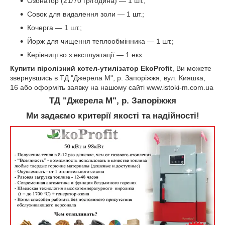
Озонатор (21/70 гр/година) ― 1 шт.;
Совок для видалення золи ― 1 шт.;
Кочерга ― 1 шт.;
Йорж для чищення теплообмінника ― 1 шт.;
Керівництво з експлуатації ― 1 екз.
Купити піролізний котел-утилізатор EkoProfit
, Ви можете
звернувшись в ТД "Джерела М", р. Запоріжжя, вул. Кияшка,
16 або оформіть заявку на нашому сайті www.istoki-m.com.ua
ТД "Джерела М", р. Запоріжжя
Ми задаємо критерії якості та надійності!