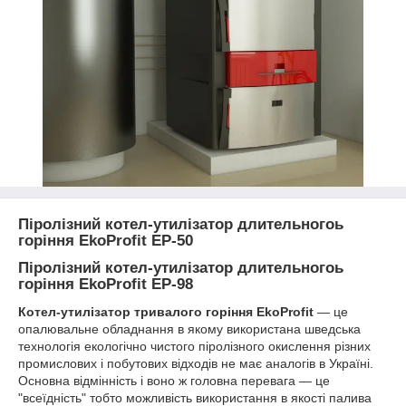
Піролізний котел-утилізатор длительногоь
горіння EkoProfit EP-50
Піролізний котел-утилізатор длительногоь
горіння EkoProfit EP-98
Котел-утилізатор тривалого горіння EkoProfit
― це
опалювальне обладнання в якому використана шведська
технологія екологічно чистого піролізного окислення різних
промислових і побутових відходів не має аналогів в Україні.
Основна відмінність і воно ж головна перевага ― це
"всеїдність" тобто можливість використання в якості палива