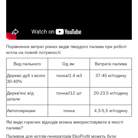
Порівняння витрат різних видів твердого палива при роботі
котла на повній потужності:
Вид пального
Од.зм.
Витрата палива
Дерево дуб з волог.
тонна/1,4 м3
37-45 кг/годину
30-40%
Дерев'яні ж/д
тонна//12 шт
20-23,5 кг/годину
шпали
Автопокришки
тонна
4,3-5,5 кг/годину
Які види горючих відходів можна використовувати в якості
палива?
Паливом для котлів-генераторів EkoProfit можуть бути: