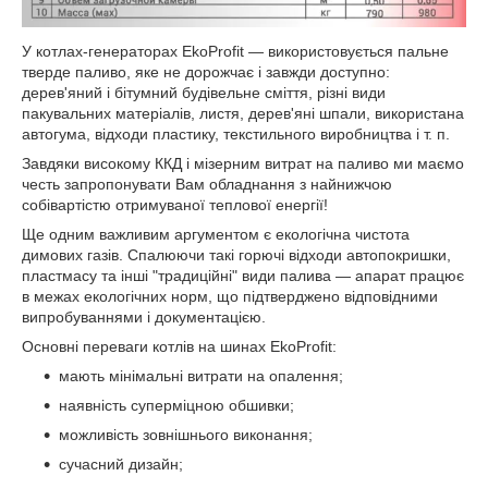
У котлах-генераторах EkoProfit ― використовується пальне
тверде паливо, яке не дорожчає і завжди доступно:
дерев'яний і бітумний будівельне сміття, різні види
пакувальних матеріалів, листя, дерев'яні шпали, використана
автогума, відходи пластику, текстильного виробництва і т. п.
Завдяки високому ККД і мізерним витрат на паливо ми маємо
честь запропонувати Вам обладнання з найнижчою
собівартістю отримуваної теплової енергії!
Ще одним важливим аргументом є екологічна чистота
димових газів. Спалюючи такі горючі відходи автопокришки,
пластмасу та інші "традиційні" види палива ― апарат працює
в межах екологічних норм, що підтверджено відповідними
випробуваннями і документацією.
Основні переваги котлів на шинах EkoProfit:
мають мінімальні витрати на опалення;
наявність суперміцною обшивки;
можливість зовнішнього виконання;
сучасний дизайн;