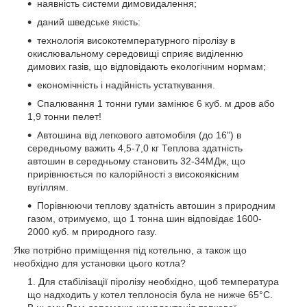
наявність системи димовидалення;
даний шведське якість:
технологія високотемпературного піролізу в
окислювальному середовищі сприяє виділенню
димових газів, що відповідають екологічним нормам;
економічність і надійність устаткування.
Спалювання 1 тонни гуми замінює 6 куб. м дров або
1,9 тонни пелет!
Автошина від легкового автомобіля (до 16") в
середньому важить 4,5-7,0 кг Теплова здатність
автошин в середньому становить 32-34МДж, що
прирівнюється по калорійності з високоякісним
вугіллям.
Порівнюючи теплову здатність автошин з природним
газом, отримуємо, що 1 тонна шин відповідає 1600-
2000 куб. м природного газу.
Яке потрібно приміщення під котельню, а також що
необхідно для установки цього котла?
Для стабілізації піролізу необхідно, щоб температура
що надходить у котел теплоносія була не нижче 65°С.