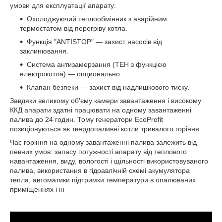
умови для експлуатації апарату:
Охолоджуючий теплообмінник з аварійним
термостатом від перегріву котла.
Функція "ANTISTOP" ― захист насосів від
заклинювання.
Система антизамерзання (ТЕН з функцією
електрокотла) ― опционально.
Клапан безпеки ― захист від надлишкового тиску.
Завдяки великому об'єму камери завантаження і високому
ККД апарати здатні працювати на одному завантаженні
палива до 24 годин. Тому генератори EcoProfit
позиціонуються як твердопаливні котли тривалого горіння.
Час горіння на одному завантаженні палива залежить від
певних умов: запасу потужності апарату від теплового
навантаження, виду, вологості і щільності використовуваного
палива, використання в гідравлічній схемі акумулятора
тепла, автоматики підтримки температури в опалюваних
приміщеннях і ін